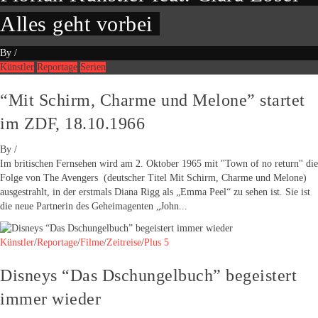
Alles geht vorbei
By
/
Künstler
Reportage
Serien
“Mit Schirm, Charme und Melone” startet
im ZDF, 18.10.1966
By
/
Im britischen Fernsehen wird am 2. Oktober 1965 mit "Town of no return" die
Folge von The Avengers (deutscher Titel Mit Schirm, Charme und Melone)
ausgestrahlt, in der erstmals Diana Rigg als „Emma Peel“ zu sehen ist. Sie ist
die neue Partnerin des Geheimagenten „John...
Künstler
/
Reportage
/
Filme
/
Zeitreise
/
Plus 5
Disneys “Das Dschungelbuch” begeistert
immer wieder