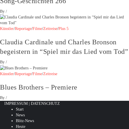
Song-Geschichten 266
By
/
Künstler
/
Reportage
/
Filme
/
Zeitreise
/
Plus 5
Claudia Cardinale und Charles Bronson
begeistern in “Spiel mir das Lied vom Tod”
By
/
Künstler
/
Reportage
/
Filme
/
Zeitreise
Blues Brothers – Premiere
By
/
IMPRESSUM
|
DATENSCHUTZ
Start
News
Blitz-News
Heute