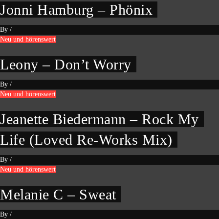
Jonni Hamburg – Phönix
By
/
Neu und hörenswert
Leony – Don’t Worry
By
/
Neu und hörenswert
Jeanette Biedermann – Rock My
Life (Loved Re-Works Mix)
By
/
Neu und hörenswert
Melanie C – Sweat
By
/