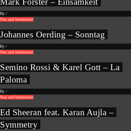
Mark Forster – Einsamkeit
By
/
Neu und hörenswert
Johannes Oerding – Sonntag
By
/
Neu und hörenswert
Semino Rossi & Karel Gott – La
Paloma
By
/
Neu und hörenswert
Ed Sheeran feat. Karan Aujla –
Symmetry