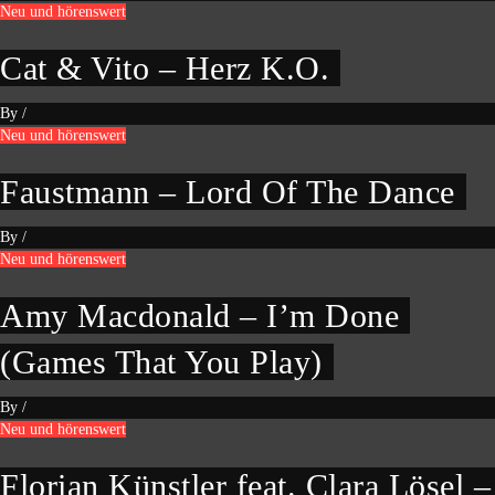
Neu und hörenswert
Cat & Vito – Herz K.O.
By
/
Neu und hörenswert
Faustmann – Lord Of The Dance
By
/
Neu und hörenswert
Amy Macdonald – I’m Done
(Games That You Play)
By
/
Neu und hörenswert
Florian Künstler feat. Clara Lösel –