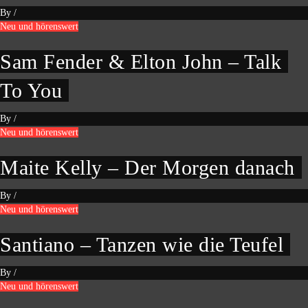
By
/
Neu und hörenswert
Sam Fender & Elton John – Talk
To You
By
/
Neu und hörenswert
Maite Kelly – Der Morgen danach
By
/
Neu und hörenswert
Santiano – Tanzen wie die Teufel
By
/
Neu und hörenswert