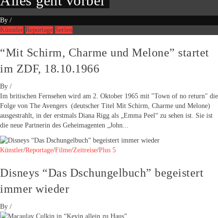
Alles geht vorbei
By
/
Künstler
Reportage
Serien
“Mit Schirm, Charme und Melone” startet
im ZDF, 18.10.1966
By
/
Im britischen Fernsehen wird am 2. Oktober 1965 mit "Town of no return" die
Folge von The Avengers (deutscher Titel Mit Schirm, Charme und Melone)
ausgestrahlt, in der erstmals Diana Rigg als „Emma Peel“ zu sehen ist. Sie ist
die neue Partnerin des Geheimagenten „John...
Künstler
/
Reportage
/
Filme
/
Zeitreise
/
Plus 5
Disneys “Das Dschungelbuch” begeistert
immer wieder
By
/