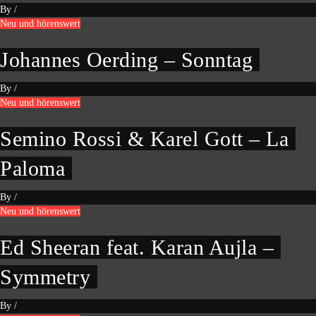
By
/
Neu und hörenswert
Johannes Oerding – Sonntag
By
/
Neu und hörenswert
Semino Rossi & Karel Gott – La
Paloma
By
/
Neu und hörenswert
Ed Sheeran feat. Karan Aujla –
Symmetry
By
/