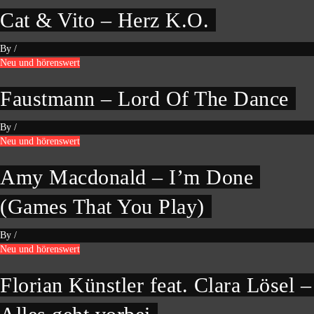
Cat & Vito – Herz K.O.
By
/
Neu und hörenswert
Faustmann – Lord Of The Dance
By
/
Neu und hörenswert
Amy Macdonald – I’m Done
(Games That You Play)
By
/
Neu und hörenswert
Florian Künstler feat. Clara Lösel –