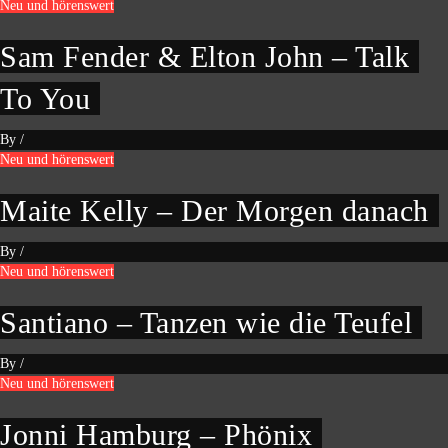
Neu und hörenswert
Sam Fender & Elton John – Talk
To You
By
/
Neu und hörenswert
Maite Kelly – Der Morgen danach
By
/
Neu und hörenswert
Santiano – Tanzen wie die Teufel
By
/
Neu und hörenswert
Jonni Hamburg – Phönix