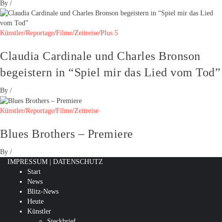
By
/
Künstler
/
Reportage
/
Filme
/
Zeitreise
/
Plus 5
Claudia Cardinale und Charles Bronson
begeistern in “Spiel mir das Lied vom Tod”
By
/
Künstler
/
Reportage
/
Filme
/
Zeitreise
Blues Brothers – Premiere
By
/
IMPRESSUM
|
DATENSCHUTZ
Start
News
Blitz-News
Heute
Künstler
Steckbrief