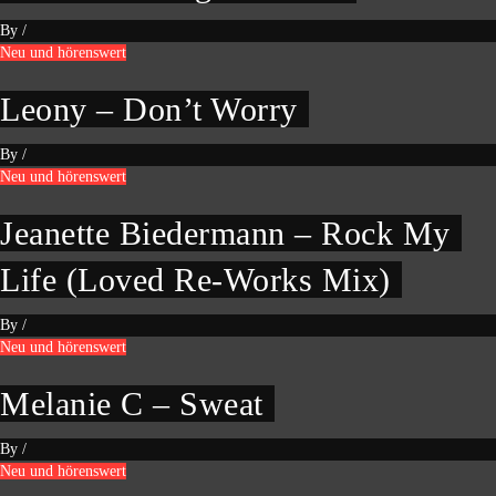
By
/
Neu und hörenswert
Leony – Don’t Worry
By
/
Neu und hörenswert
Jeanette Biedermann – Rock My
Life (Loved Re-Works Mix)
By
/
Neu und hörenswert
Melanie C – Sweat
By
/
Neu und hörenswert