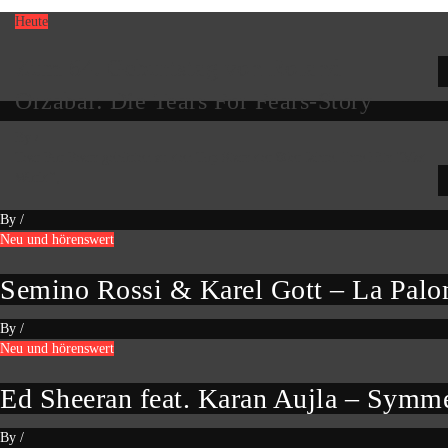
Heute
Zum 64. Geburtstag von Roland
Orzabal: Die Tears For Fears-Story
By
/
Tear For Fears gehörten zu den Top Stars der 80er Jahre. Ihre Hits “Mad
World”,
By
/
Neu und hörenswert
Semino Rossi & Karel Gott – La Pal
By
/
Neu und hörenswert
Ed Sheeran feat. Karan Aujla – Symm
By
/