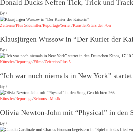
Donald Ducks Neffen Tick, Trick und Track
By
/
Zeitreise
/
Plus 5
/
Künstler
/
Reportage
/
Serien
/
Künstler
/
Stars der 70er
Klausjürgen Wussow in “Der Kurier der Kai
By
/
Künstler
/
Reportage
/
Filme
/
Zeitreise
/
Plus 5
“Ich war noch niemals in New York” startet
By
/
Künstler
/
Reportage
/
Schmusa-Musik
Olivia Newton-John mit “Physical” in den 
By
/