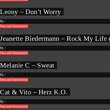
Leony – Don’t Worry
By
/
Neu und hörenswert
Jeanette Biedermann – Rock My Life
By
/
Neu und hörenswert
Melanie C – Sweat
By
/
Neu und hörenswert
Cat & Vito – Herz K.O.
By
/
Neu und hörenswert