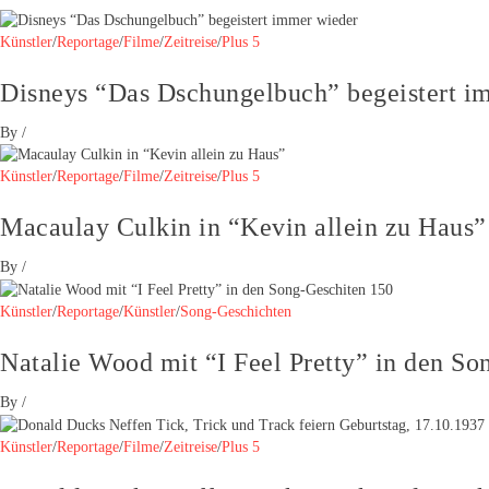
Künstler
/
Reportage
/
Filme
/
Zeitreise
/
Plus 5
Disneys “Das Dschungelbuch” begeistert i
By
/
Künstler
/
Reportage
/
Filme
/
Zeitreise
/
Plus 5
Macaulay Culkin in “Kevin allein zu Haus”
By
/
Künstler
/
Reportage
/
Künstler
/
Song-Geschichten
Natalie Wood mit “I Feel Pretty” in den So
By
/
Künstler
/
Reportage
/
Filme
/
Zeitreise
/
Plus 5