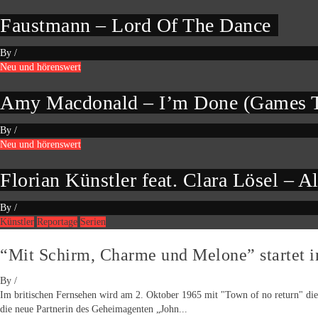
Faustmann – Lord Of The Dance
By
/
Neu und hörenswert
Amy Macdonald – I’m Done (Games T
By
/
Neu und hörenswert
Florian Künstler feat. Clara Lösel – Al
By
/
Künstler
Reportage
Serien
“Mit Schirm, Charme und Melone” startet 
By
/
Im britischen Fernsehen wird am 2. Oktober 1965 mit "Town of no return" die 
die neue Partnerin des Geheimagenten „John...