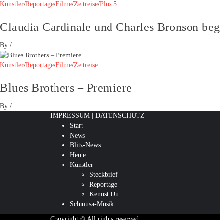
Künstler
/
Reportage
/
Filme
/
Zeitreise
/
Plus 5
Claudia Cardinale und Charles Bronson beg
By
/
Künstler
/
Reportage
/
Filme
/
Zeitreise
Blues Brothers – Premiere
By
/
IMPRESSUM
|
DATENSCHUTZ
Start
News
Blitz-News
Heute
Künstler
Steckbrief
Reportage
Kennst Du
Schmusa-Musik
Copyright © All rights reserved.