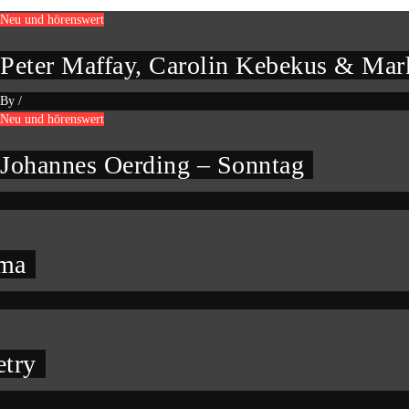
Neu und hörenswert
Peter Maffay, Carolin Kebekus & Mark
By
/
Neu und hörenswert
Johannes Oerding – Sonntag
oma
etry