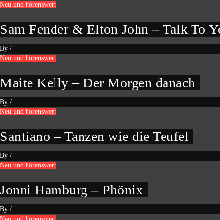
Neu und hörenswert
Sam Fender & Elton John – Talk To Y
By
/
Neu und hörenswert
Maite Kelly – Der Morgen danach
By
/
Neu und hörenswert
Santiano – Tanzen wie die Teufel
By
/
Neu und hörenswert
Jonni Hamburg – Phönix
By
/
Neu und hörenswert