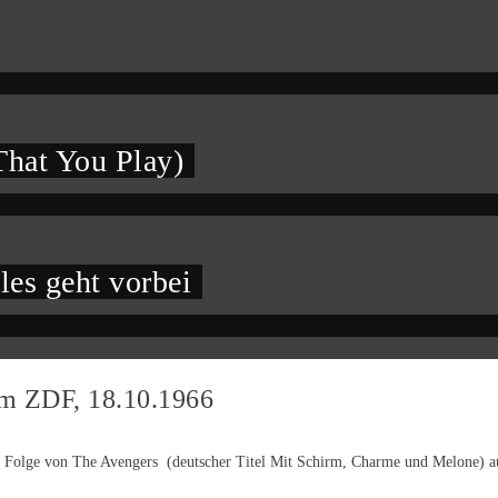
hat You Play)
les geht vorbei
im ZDF, 18.10.1966
Folge von The Avengers (deutscher Titel Mit Schirm, Charme und Melone) ausge