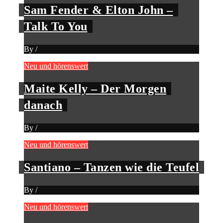
Sam Fender & Elton John –
Talk To You
By
/
Neu und hörenswert
Maite Kelly – Der Morgen
danach
By
/
Neu und hörenswert
Santiano – Tanzen wie die Teufel
By
/
Neu und hörenswert