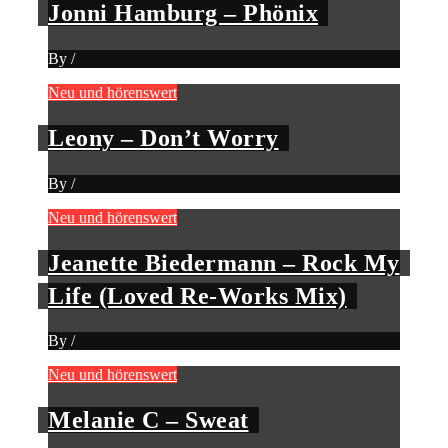
Jonni Hamburg – Phönix
By
/
Neu und hörenswert
Leony – Don’t Worry
By
/
Neu und hörenswert
Jeanette Biedermann – Rock My
Life (Loved Re-Works Mix)
By
/
Neu und hörenswert
Melanie C – Sweat