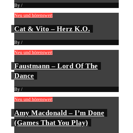
By
/
Neu und hörenswert
Cat & Vito – Herz K.O.
By
/
Neu und hörenswert
Faustmann – Lord Of The
Dance
By
/
Neu und hörenswert
Amy Macdonald – I’m Done
(Games That You Play)