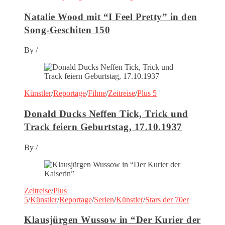
Natalie Wood mit “I Feel Pretty” in den
Song-Geschiten 150
By
/
Künstler
/
Reportage
/
Filme
/
Zeitreise
/
Plus 5
Donald Ducks Neffen Tick, Trick und
Track feiern Geburtstag, 17.10.1937
By
/
Zeitreise
/
Plus
5
/
Künstler
/
Reportage
/
Serien
/
Künstler
/
Stars der 70er
Klausjürgen Wussow in “Der Kurier der