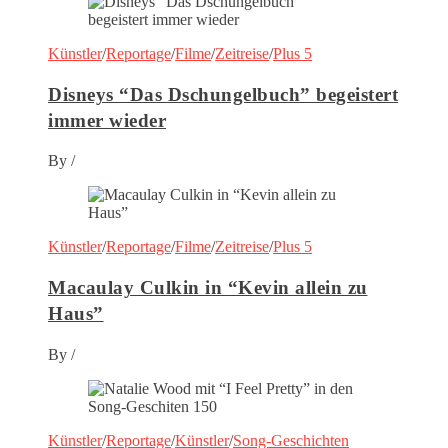
Künstler
/
Reportage
/
Filme
/
Zeitreise
/
Plus 5
Disneys “Das Dschungelbuch” begeistert
immer wieder
By
/
Künstler
/
Reportage
/
Filme
/
Zeitreise
/
Plus 5
Macaulay Culkin in “Kevin allein zu
Haus”
By
/
Künstler
/
Reportage
/
Künstler
/
Song-Geschichten