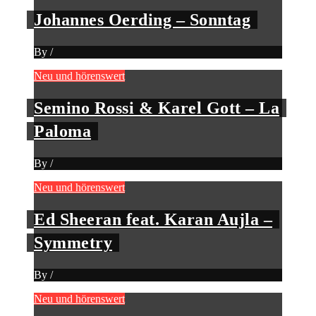
Johannes Oerding – Sonntag
By
/
Neu und hörenswert
Semino Rossi & Karel Gott – La
Paloma
By
/
Neu und hörenswert
Ed Sheeran feat. Karan Aujla –
Symmetry
By
/
Neu und hörenswert