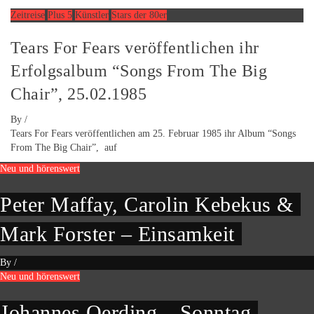
Zeitreise
Plus 5
Künstler
Stars der 80er
Tears For Fears veröffentlichen ihr
Erfolgsalbum “Songs From The Big
Chair”, 25.02.1985
By
/
Tears For Fears veröffentlichen am 25. Februar 1985 ihr Album “Songs
From The Big Chair”, auf
Neu und hörenswert
Peter Maffay, Carolin Kebekus &
Mark Forster – Einsamkeit
By
/
Neu und hörenswert
Johannes Oerding – Sonntag