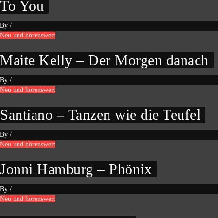
To You
By
/
Neu und hörenswert
Maite Kelly – Der Morgen danach
By
/
Neu und hörenswert
Santiano – Tanzen wie die Teufel
By
/
Neu und hörenswert
Jonni Hamburg – Phönix
By
/
Neu und hörenswert