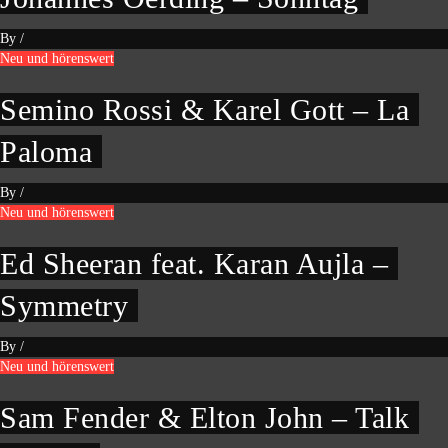
By
/
Neu und hörenswert
Semino Rossi & Karel Gott – La
Paloma
By
/
Neu und hörenswert
Ed Sheeran feat. Karan Aujla –
Symmetry
By
/
Neu und hörenswert
Sam Fender & Elton John – Talk