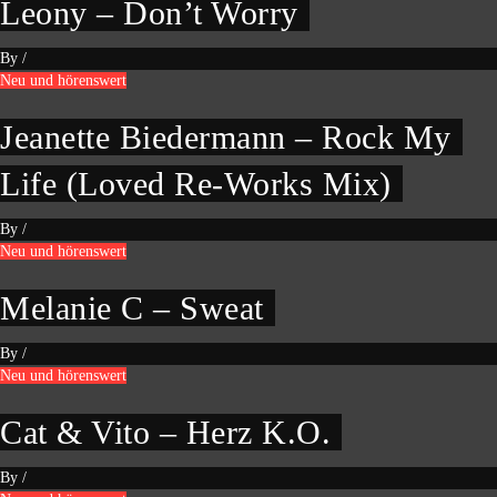
Leony – Don’t Worry
By
/
Neu und hörenswert
Jeanette Biedermann – Rock My
Life (Loved Re-Works Mix)
By
/
Neu und hörenswert
Melanie C – Sweat
By
/
Neu und hörenswert
Cat & Vito – Herz K.O.
By
/