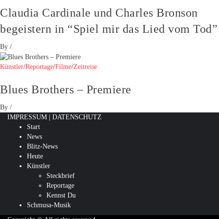
Claudia Cardinale und Charles Bronson
begeistern in “Spiel mir das Lied vom Tod”
By
/
Künstler
/
Reportage
/
Filme
/
Zeitreise
Blues Brothers – Premiere
By
/
IMPRESSUM
|
DATENSCHUTZ
Start
News
Blitz-News
Heute
Künstler
Steckbrief
Reportage
Kennst Du
Schmusa-Musik