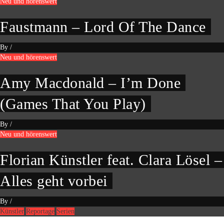
Neu und hörenswert
Faustmann – Lord Of The Dance
By
/
Neu und hörenswert
Amy Macdonald – I’m Done
(Games That You Play)
By
/
Neu und hörenswert
Florian Künstler feat. Clara Lösel –
Alles geht vorbei
By
/
Künstler
Reportage
Serien