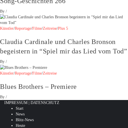
Song-Geschichten 266
By
/
Künstler
/
Reportage
/
Filme
/
Zeitreise
/
Plus 5
Claudia Cardinale und Charles Bronson
begeistern in “Spiel mir das Lied vom Tod”
By
/
Künstler
/
Reportage
/
Filme
/
Zeitreise
Blues Brothers – Premiere
By
/
IMPRESSUM
|
DATENSCHUTZ
Start
News
Blitz-News
Heute