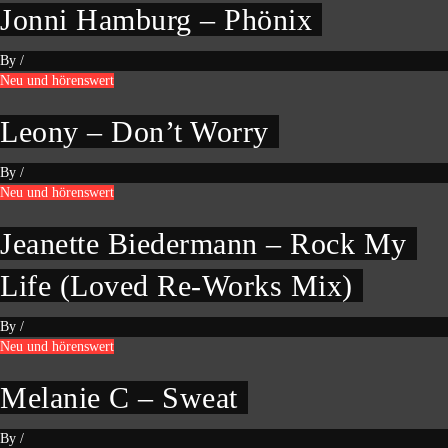
Jonni Hamburg – Phönix
By
/
Neu und hörenswert
Leony – Don’t Worry
By
/
Neu und hörenswert
Jeanette Biedermann – Rock My
Life (Loved Re-Works Mix)
By
/
Neu und hörenswert
Melanie C – Sweat
By
/