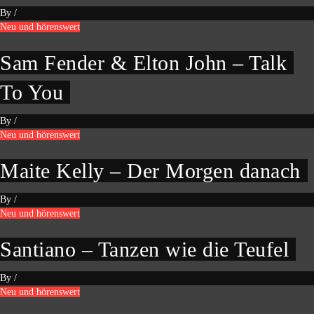
By
/
Neu und hörenswert
Sam Fender & Elton John – Talk
To You
By
/
Neu und hörenswert
Maite Kelly – Der Morgen danach
By
/
Neu und hörenswert
Santiano – Tanzen wie die Teufel
By
/
Neu und hörenswert