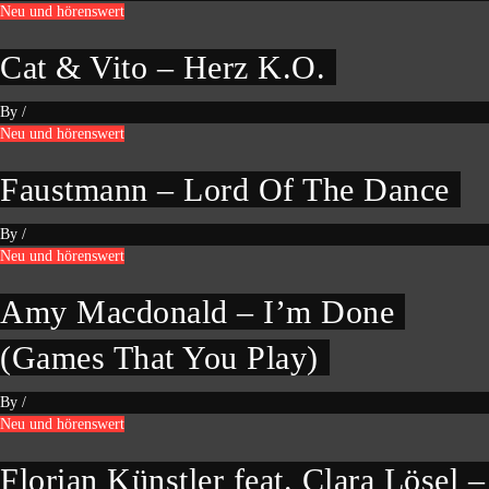
Neu und hörenswert
Cat & Vito – Herz K.O.
By
/
Neu und hörenswert
Faustmann – Lord Of The Dance
By
/
Neu und hörenswert
Amy Macdonald – I’m Done
(Games That You Play)
By
/
Neu und hörenswert
Florian Künstler feat. Clara Lösel –