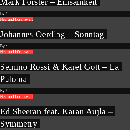
Mark Forster – Einsamkeit
By
/
Neu und hörenswert
Johannes Oerding – Sonntag
By
/
Neu und hörenswert
Semino Rossi & Karel Gott – La
Paloma
By
/
Neu und hörenswert
Ed Sheeran feat. Karan Aujla –
Symmetry