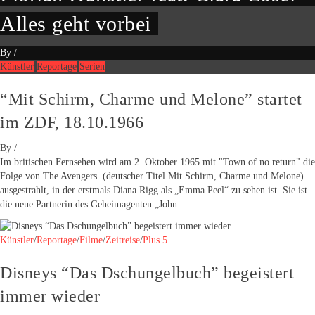
Alles geht vorbei
By
/
Künstler
Reportage
Serien
“Mit Schirm, Charme und Melone” startet
im ZDF, 18.10.1966
By
/
Im britischen Fernsehen wird am 2. Oktober 1965 mit "Town of no return" die
Folge von The Avengers (deutscher Titel Mit Schirm, Charme und Melone)
ausgestrahlt, in der erstmals Diana Rigg als „Emma Peel“ zu sehen ist. Sie ist
die neue Partnerin des Geheimagenten „John...
Künstler
/
Reportage
/
Filme
/
Zeitreise
/
Plus 5
Disneys “Das Dschungelbuch” begeistert
immer wieder