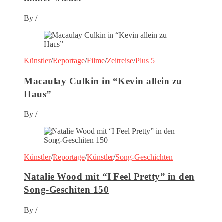
By
/
Künstler
/
Reportage
/
Filme
/
Zeitreise
/
Plus 5
Macaulay Culkin in “Kevin allein zu
Haus”
By
/
Künstler
/
Reportage
/
Künstler
/
Song-Geschichten
Natalie Wood mit “I Feel Pretty” in den
Song-Geschiten 150
By
/