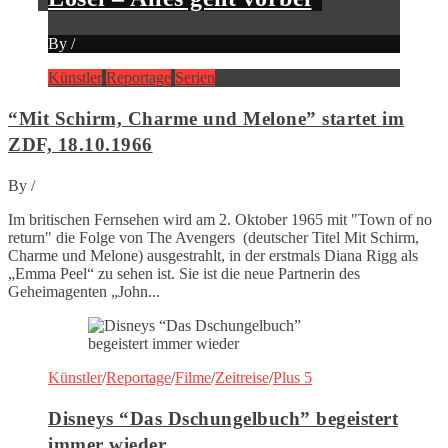
By
/
Künstler
Reportage
Serien
“Mit Schirm, Charme und Melone” startet im
ZDF, 18.10.1966
By
/
Im britischen Fernsehen wird am 2. Oktober 1965 mit "Town of no
return" die Folge von The Avengers (deutscher Titel Mit Schirm,
Charme und Melone) ausgestrahlt, in der erstmals Diana Rigg als
„Emma Peel“ zu sehen ist. Sie ist die neue Partnerin des
Geheimagenten „John...
Künstler
/
Reportage
/
Filme
/
Zeitreise
/
Plus 5
Disneys “Das Dschungelbuch” begeistert
immer wieder