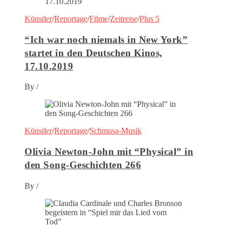
Künstler
/
Reportage
/
Filme
/
Zeitreise
/
Plus 5
“Ich war noch niemals in New York”
startet in den Deutschen Kinos,
17.10.2019
By
/
Künstler
/
Reportage
/
Schmusa-Musik
Olivia Newton-John mit “Physical” in
den Song-Geschichten 266
By
/