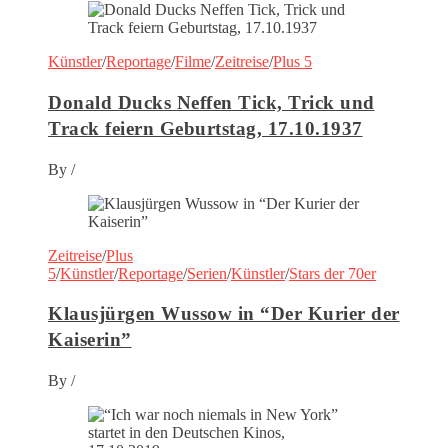
Künstler
/
Reportage
/
Filme
/
Zeitreise
/
Plus 5
Donald Ducks Neffen Tick, Trick und
Track feiern Geburtstag, 17.10.1937
By
/
Zeitreise
/
Plus
5
/
Künstler
/
Reportage
/
Serien
/
Künstler
/
Stars der 70er
Klausjürgen Wussow in “Der Kurier der
Kaiserin”
By
/