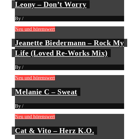
Leony – Don’t Worry
By
/
Neu und hörenswert
Jeanette Biedermann – Rock My
Life (Loved Re-Works Mix)
By
/
Neu und hörenswert
Melanie C – Sweat
By
/
Neu und hörenswert
Cat & Vito – Herz K.O.