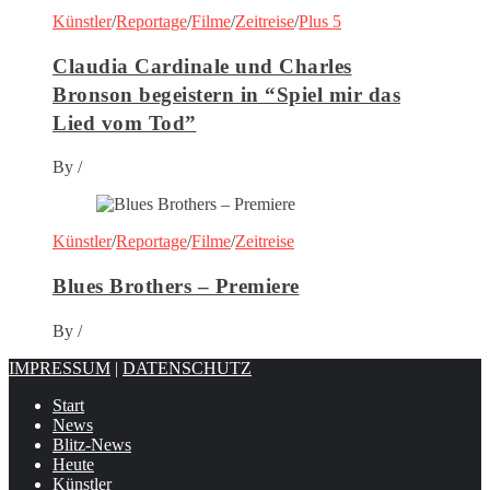
Künstler
/
Reportage
/
Filme
/
Zeitreise
/
Plus 5
Claudia Cardinale und Charles
Bronson begeistern in “Spiel mir das
Lied vom Tod”
By
/
Künstler
/
Reportage
/
Filme
/
Zeitreise
Blues Brothers – Premiere
By
/
IMPRESSUM
|
DATENSCHUTZ
Start
News
Blitz-News
Heute
Künstler