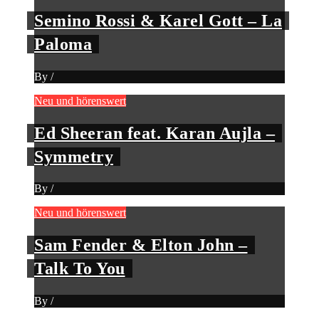
Semino Rossi & Karel Gott – La
Paloma
By
/
Neu und hörenswert
Ed Sheeran feat. Karan Aujla –
Symmetry
By
/
Neu und hörenswert
Sam Fender & Elton John –
Talk To You
By
/