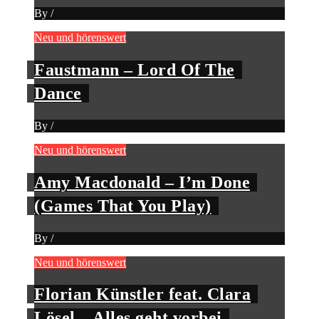
By
/
Neu und hörenswert
Faustmann – Lord Of The
Dance
By
/
Neu und hörenswert
Amy Macdonald – I’m Done
(Games That You Play)
By
/
Neu und hörenswert
Florian Künstler feat. Clara
Lösel – Alles geht vorbei