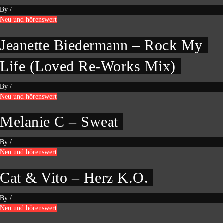
By
/
Neu und hörenswert
Jeanette Biedermann – Rock My
Life (Loved Re-Works Mix)
By
/
Neu und hörenswert
Melanie C – Sweat
By
/
Neu und hörenswert
Cat & Vito – Herz K.O.
By
/
Neu und hörenswert