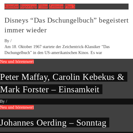
Künstler
Reportage
Filme
Zeitreise
Plus 5
Disneys “Das Dschungelbuch” begeistert
immer wieder
By
/
Am 18. Oktober 1967 startete der Zeichentrick-Klassiker “Das
Dschungelbuch” in den US-amerikanischen Kinos. Es war
Neu und hörenswert
Peter Maffay, Carolin Kebekus &
Mark Forster – Einsamkeit
By
/
Neu und hörenswert
Johannes Oerding – Sonntag