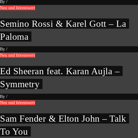
By
/
Neu und hörenswert
Semino Rossi & Karel Gott – La
Paloma
By
/
Neu und hörenswert
Ed Sheeran feat. Karan Aujla –
Symmetry
By
/
Neu und hörenswert
Sam Fender & Elton John – Talk
To You