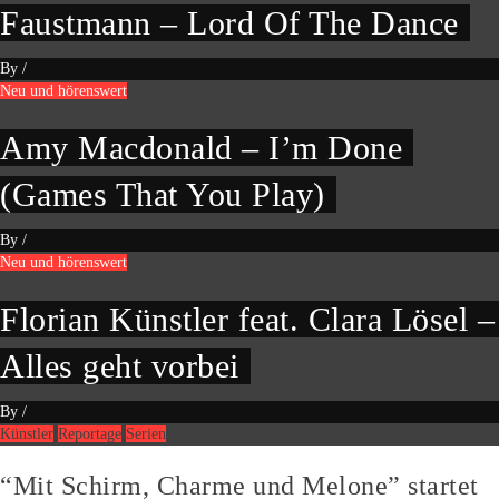
Faustmann – Lord Of The Dance
By
/
Neu und hörenswert
Amy Macdonald – I’m Done
(Games That You Play)
By
/
Neu und hörenswert
Florian Künstler feat. Clara Lösel –
Alles geht vorbei
By
/
Künstler
Reportage
Serien
“Mit Schirm, Charme und Melone” startet