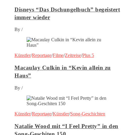
Disneys “Das Dschungelbuch” begeistert
immer wieder
By
/
Künstler
/
Reportage
/
Filme
/
Zeitreise
/
Plus 5
Macaulay Culkin in “Kevin allein zu
Haus”
By
/
Künstler
/
Reportage
/
Künstler
/
Song-Geschichten
Natalie Wood mit “I Feel Pretty” in den
Song-Geschiten 150