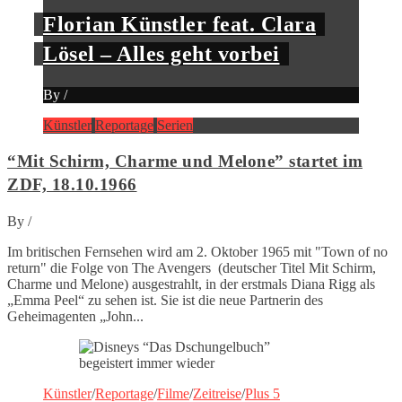
Florian Künstler feat. Clara
Lösel – Alles geht vorbei
By
/
Künstler
Reportage
Serien
“Mit Schirm, Charme und Melone” startet im
ZDF, 18.10.1966
By
/
Im britischen Fernsehen wird am 2. Oktober 1965 mit "Town of no
return" die Folge von The Avengers (deutscher Titel Mit Schirm,
Charme und Melone) ausgestrahlt, in der erstmals Diana Rigg als
„Emma Peel“ zu sehen ist. Sie ist die neue Partnerin des
Geheimagenten „John...
Künstler
/
Reportage
/
Filme
/
Zeitreise
/
Plus 5