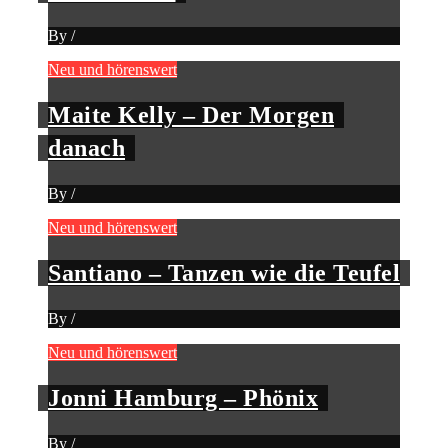
By
/
Neu und hörenswert
Maite Kelly – Der Morgen
danach
By
/
Neu und hörenswert
Santiano – Tanzen wie die Teufel
By
/
Neu und hörenswert
Jonni Hamburg – Phönix
By
/