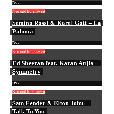
By
/
Neu und hörenswert
Semino Rossi & Karel Gott – La
Paloma
By
/
Neu und hörenswert
Ed Sheeran feat. Karan Aujla –
Symmetry
By
/
Neu und hörenswert
Sam Fender & Elton John –
Talk To You