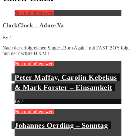
Neu und hörenswert
ClockClock – Adore Ya
By
/
Nach der erfolgreichen Single „Born Again“ mit FAST BOY folgt
nun der nächste Hit: Mit
Neu und hörenswert
Peter Maffay, Carolin Kebekus
& Mark Forster – Einsamkeit
By
/
Neu und hörenswert
Johannes Oerding – Sonntag