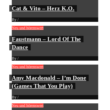
Cat & Vito – Herz K.O.
By
/
Neu und hörenswert
Faustmann – Lord Of The
Dance
By
/
Neu und hörenswert
Amy Macdonald – I’m Done
(Games That You Play)
By
/
Neu und hörenswert