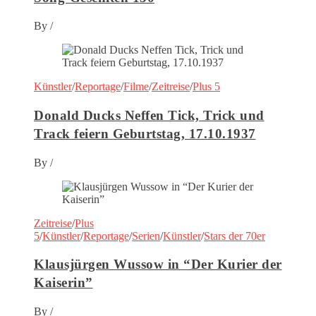
By
/
Künstler
/
Reportage
/
Filme
/
Zeitreise
/
Plus 5
Donald Ducks Neffen Tick, Trick und
Track feiern Geburtstag, 17.10.1937
By
/
Zeitreise
/
Plus
5
/
Künstler
/
Reportage
/
Serien
/
Künstler
/
Stars der 70er
Klausjürgen Wussow in “Der Kurier der
Kaiserin”
By
/