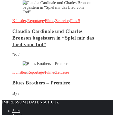
Künstler
/
Reportage
/
Filme
/
Zeitreise
/
Plus 5
Claudia Cardinale und Charles
Bronson begeistern in “Spiel mir das
Lied vom Tod”
By
/
Künstler
/
Reportage
/
Filme
/
Zeitreise
Blues Brothers – Premiere
By
/
IMPRESSUM
|
DATENSCHUTZ
Start