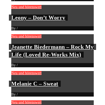
Neu und hörenswert
Leony – Don’t Worry
By
/
Neu und hörenswert
Jeanette Biedermann – Rock My
Life (Loved Re-Works Mix)
By
/
Neu und hörenswert
Melanie C – Sweat
By
/
Neu und hörenswert