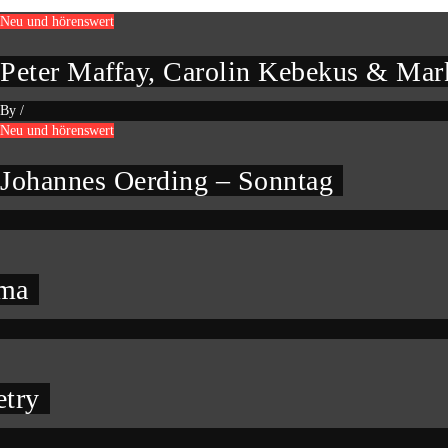
Neu und hörenswert
Peter Maffay, Carolin Kebekus & Mark
By
/
Neu und hörenswert
Johannes Oerding – Sonntag
oma
etry