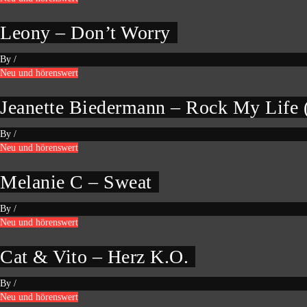
Leony – Don’t Worry
By
/
Neu und hörenswert
Jeanette Biedermann – Rock My Life
By
/
Neu und hörenswert
Melanie C – Sweat
By
/
Neu und hörenswert
Cat & Vito – Herz K.O.
By
/
Neu und hörenswert