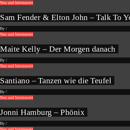
Neu und hörenswert
Sam Fender & Elton John – Talk To Y
By
/
Neu und hörenswert
Maite Kelly – Der Morgen danach
By
/
Neu und hörenswert
Santiano – Tanzen wie die Teufel
By
/
Neu und hörenswert
Jonni Hamburg – Phönix
By
/
Neu und hörenswert