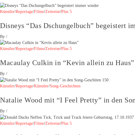
Künstler
/
Reportage
/
Filme
/
Zeitreise
/
Plus 5
Disneys “Das Dschungelbuch” begeistert i
By
/
Künstler
/
Reportage
/
Filme
/
Zeitreise
/
Plus 5
Macaulay Culkin in “Kevin allein zu Haus”
By
/
Künstler
/
Reportage
/
Künstler
/
Song-Geschichten
Natalie Wood mit “I Feel Pretty” in den So
By
/
Künstler
/
Reportage
/
Filme
/
Zeitreise
/
Plus 5