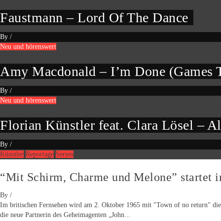
Faustmann – Lord Of The Dance
By
/
Neu und hörenswert
Amy Macdonald – I’m Done (Games T
By
/
Neu und hörenswert
Florian Künstler feat. Clara Lösel – Al
By
/
Künstler
Reportage
Serien
“Mit Schirm, Charme und Melone” startet 
By
/
Im britischen Fernsehen wird am 2. Oktober 1965 mit "Town of no return" die 
die neue Partnerin des Geheimagenten „John...