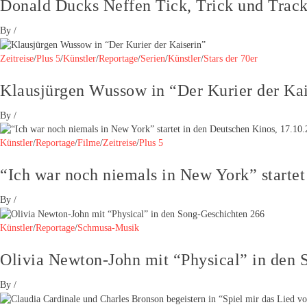
Donald Ducks Neffen Tick, Trick und Track
By
/
Zeitreise
/
Plus 5
/
Künstler
/
Reportage
/
Serien
/
Künstler
/
Stars der 70er
Klausjürgen Wussow in “Der Kurier der Kai
By
/
Künstler
/
Reportage
/
Filme
/
Zeitreise
/
Plus 5
“Ich war noch niemals in New York” startet
By
/
Künstler
/
Reportage
/
Schmusa-Musik
Olivia Newton-John mit “Physical” in den 
By
/