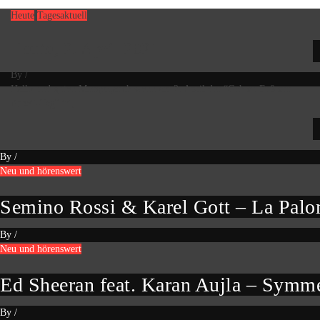
Heute
Tagesaktuell
Heute, 2. April 2021
By
/
Hallo und guten Morgen,auch wenn am 2. April der “Geh zu Fuß zur
Arbeit-Tag” ist,
By
/
Neu und hörenswert
Semino Rossi & Karel Gott – La Pal
By
/
Neu und hörenswert
Ed Sheeran feat. Karan Aujla – Symm
By
/