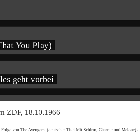
hat You Play)
les geht vorbei
im ZDF, 18.10.1966
Folge von The Avengers (deutscher Titel Mit Schirm, Charme und Melone) ausge