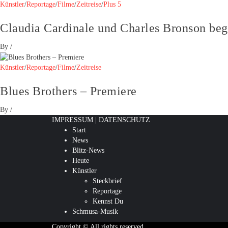
Künstler
/
Reportage
/
Filme
/
Zeitreise
/
Plus 5
Claudia Cardinale und Charles Bronson beg
By
/
Künstler
/
Reportage
/
Filme
/
Zeitreise
Blues Brothers – Premiere
By
/
IMPRESSUM
|
DATENSCHUTZ
Start
News
Blitz-News
Heute
Künstler
Steckbrief
Reportage
Kennst Du
Schmusa-Musik
Copyright © All rights reserved.