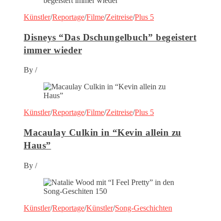
Künstler
/
Reportage
/
Filme
/
Zeitreise
/
Plus 5
Disneys “Das Dschungelbuch” begeistert
immer wieder
By
/
Künstler
/
Reportage
/
Filme
/
Zeitreise
/
Plus 5
Macaulay Culkin in “Kevin allein zu
Haus”
By
/
Künstler
/
Reportage
/
Künstler
/
Song-Geschichten