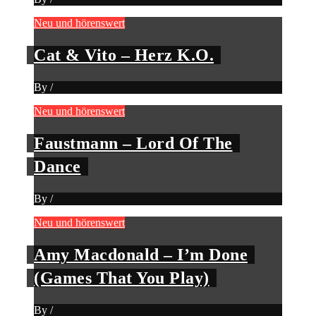
Neu und hörenswert
Cat & Vito – Herz K.O.
By
/
Neu und hörenswert
Faustmann – Lord Of The
Dance
By
/
Neu und hörenswert
Amy Macdonald – I’m Done
(Games That You Play)
By
/