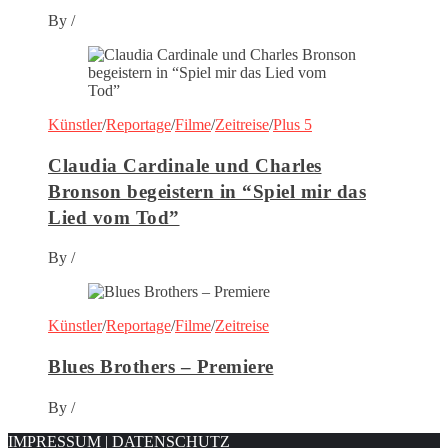
By
/
Künstler
/
Reportage
/
Filme
/
Zeitreise
/
Plus 5
Claudia Cardinale und Charles
Bronson begeistern in “Spiel mir das
Lied vom Tod”
By
/
Künstler
/
Reportage
/
Filme
/
Zeitreise
Blues Brothers – Premiere
By
/
IMPRESSUM
|
DATENSCHUTZ