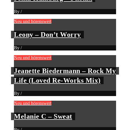
By
/
Neu und hörenswert
Leony – Don’t Worry
By
/
Neu und hörenswert
Jeanette Biedermann – Rock My
Life (Loved Re-Works Mix)
By
/
Neu und hörenswert
Melanie C – Sweat
By
/