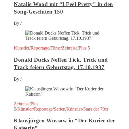
Natalie Wood mit “I Feel Pretty” in den
Song-Geschiten 150
By
/
Künstler
/
Reportage
/
Filme
/
Zeitreise
/
Plus 5
Donald Ducks Neffen Tick, Trick und
Track feiern Geburtstag, 17.10.1937
By
/
Zeitreise
/
Plus
5
/
Künstler
/
Reportage
/
Serien
/
Künstler
/
Stars der 70er
Klausjürgen Wussow in “Der Kurier der
Kaiserin”