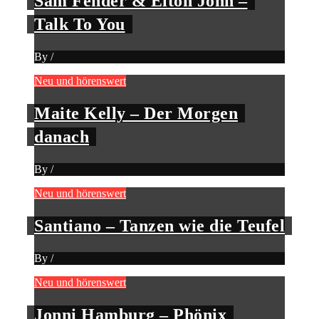
Sam Fender & Elton John –
Talk To You
By
/
Neu und hörenswert
Maite Kelly – Der Morgen
danach
By
/
Neu und hörenswert
Santiano – Tanzen wie die Teufel
By
/
Neu und hörenswert
Jonni Hamburg – Phönix