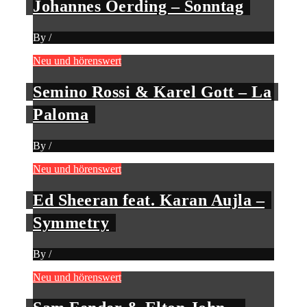
Johannes Oerding – Sonntag
By
/
Neu und hörenswert
Semino Rossi & Karel Gott – La
Paloma
By
/
Neu und hörenswert
Ed Sheeran feat. Karan Aujla –
Symmetry
By
/
Neu und hörenswert