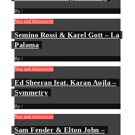
By
/
Neu und hörenswert
Semino Rossi & Karel Gott – La
Paloma
By
/
Neu und hörenswert
Ed Sheeran feat. Karan Aujla –
Symmetry
By
/
Neu und hörenswert
Sam Fender & Elton John –