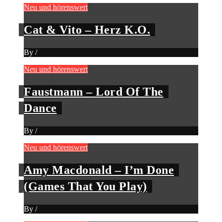
Neu und hörenswert
Cat & Vito – Herz K.O.
By
/
Neu und hörenswert
Faustmann – Lord Of The
Dance
By
/
Neu und hörenswert
Amy Macdonald – I’m Done
(Games That You Play)
By
/