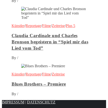
By
/
Künstler
/
Reportage
/
Filme
/
Zeitreise
/
Plus 5
Claudia Cardinale und Charles
Bronson begeistern in “Spiel mir das
Lied vom Tod”
By
/
Künstler
/
Reportage
/
Filme
/
Zeitreise
Blues Brothers – Premiere
By
/
IMPRESSUM
|
DATENSCHUTZ