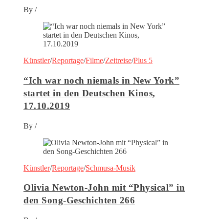
By
/
Künstler
/
Reportage
/
Filme
/
Zeitreise
/
Plus 5
“Ich war noch niemals in New York”
startet in den Deutschen Kinos,
17.10.2019
By
/
Künstler
/
Reportage
/
Schmusa-Musik
Olivia Newton-John mit “Physical” in
den Song-Geschichten 266