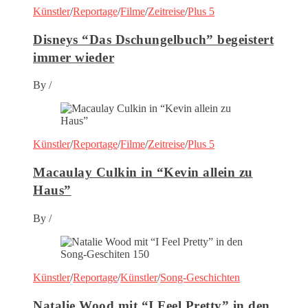
Künstler
/
Reportage
/
Filme
/
Zeitreise
/
Plus 5
Disneys “Das Dschungelbuch” begeistert
immer wieder
By
/
Künstler
/
Reportage
/
Filme
/
Zeitreise
/
Plus 5
Macaulay Culkin in “Kevin allein zu
Haus”
By
/
Künstler
/
Reportage
/
Künstler
/
Song-Geschichten
Natalie Wood mit “I Feel Pretty” in den