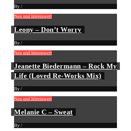
By
/
Neu und hörenswert
Leony – Don’t Worry
By
/
Neu und hörenswert
Jeanette Biedermann – Rock My
Life (Loved Re-Works Mix)
By
/
Neu und hörenswert
Melanie C – Sweat
By
/