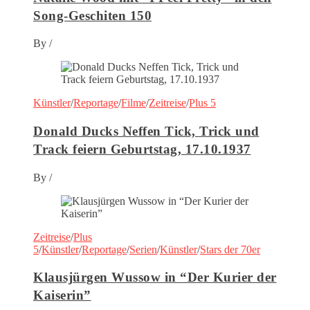
Song-Geschiten 150
By
/
Künstler
/
Reportage
/
Filme
/
Zeitreise
/
Plus 5
Donald Ducks Neffen Tick, Trick und
Track feiern Geburtstag, 17.10.1937
By
/
Zeitreise
/
Plus
5
/
Künstler
/
Reportage
/
Serien
/
Künstler
/
Stars der 70er
Klausjürgen Wussow in “Der Kurier der
Kaiserin”