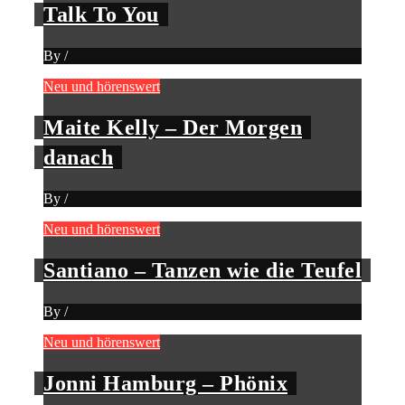
Talk To You
By
/
Neu und hörenswert
Maite Kelly – Der Morgen
danach
By
/
Neu und hörenswert
Santiano – Tanzen wie die Teufel
By
/
Neu und hörenswert
Jonni Hamburg – Phönix