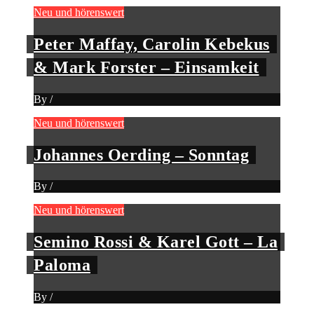
Neu und hörenswert
Peter Maffay, Carolin Kebekus
& Mark Forster – Einsamkeit
By
/
Neu und hörenswert
Johannes Oerding – Sonntag
By
/
Neu und hörenswert
Semino Rossi & Karel Gott – La
Paloma
By
/