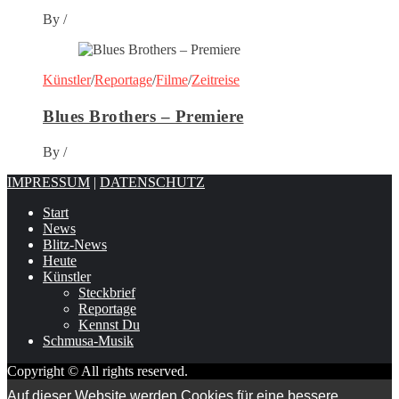
By
/
Künstler
/
Reportage
/
Filme
/
Zeitreise
Blues Brothers – Premiere
By
/
IMPRESSUM
|
DATENSCHUTZ
Start
News
Blitz-News
Heute
Künstler
Steckbrief
Reportage
Kennst Du
Schmusa-Musik
Copyright © All rights reserved.
Auf dieser Website werden Cookies für eine bessere