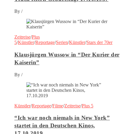
By
/
Zeitreise
/
Plus
5
/
Künstler
/
Reportage
/
Serien
/
Künstler
/
Stars der 70er
Klausjürgen Wussow in “Der Kurier der
Kaiserin”
By
/
Künstler
/
Reportage
/
Filme
/
Zeitreise
/
Plus 5
“Ich war noch niemals in New York”
startet in den Deutschen Kinos,
17.10.2019