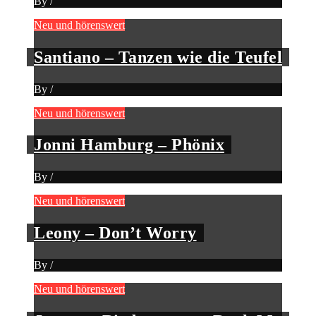
By
/
Neu und hörenswert
Santiano – Tanzen wie die Teufel
By
/
Neu und hörenswert
Jonni Hamburg – Phönix
By
/
Neu und hörenswert
Leony – Don’t Worry
By
/
Neu und hörenswert