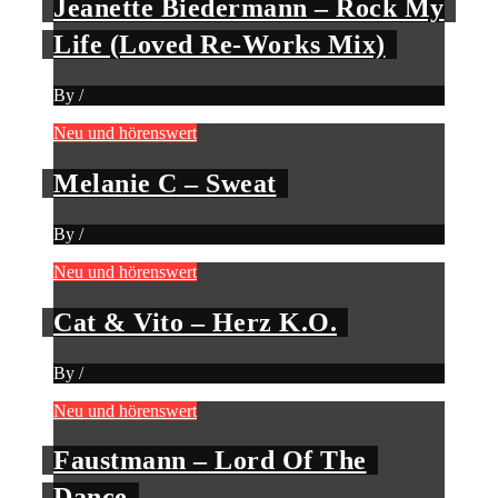
Jeanette Biedermann – Rock My
Life (Loved Re-Works Mix)
By
/
Neu und hörenswert
Melanie C – Sweat
By
/
Neu und hörenswert
Cat & Vito – Herz K.O.
By
/
Neu und hörenswert
Faustmann – Lord Of The
Dance