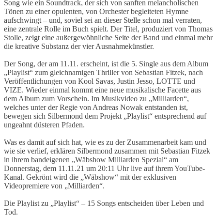
Song wie ein Soundtrack, der sich von sanften melancholischen
Tönen zu einer opulenten, von Orchester begleiteten Hymne
aufschwingt – und, soviel sei an dieser Stelle schon mal verraten,
eine zentrale Rolle im Buch spielt. Der Titel, produziert von Thomas
Stolle, zeigt eine außergewöhnliche Seite der Band und einmal mehr
die kreative Substanz der vier Ausnahmekünstler.
Der Song, der am 11.11. erscheint, ist die 5. Single aus dem Album
„Playlist“ zum gleichnamigen Thriller von Sebastian Fitzek, nach
Veröffentlichungen von Kool Savas, Justin Jesso, LOTTE und
VIZE. Wieder einmal kommt eine neue musikalische Facette aus
dem Album zum Vorschein. Im Musikvideo zu „Milliarden“,
welches unter der Regie von Andreas Nowak entstanden ist,
bewegen sich Silbermond dem Projekt „Playlist“ entsprechend auf
ungeahnt düsteren Pfaden.
Was es damit auf sich hat, wie es zu der Zusammenarbeit kam und
wie sie verlief, erklären Silbermond zusammen mit Sebastian Fitzek
in ihrem bandeigenen „Wäbshow Milliarden Spezial“ am
Donnerstag, dem 11.11.21 um 20:11 Uhr live auf ihrem YouTube-
Kanal. Gekrönt wird die „Wäbshow“ mit der exklusiven
Videopremiere von „Milliarden“.
Die Playlist zu „Playlist“ – 15 Songs entscheiden über Leben und
Tod.