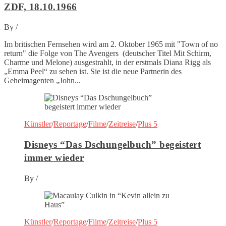
ZDF, 18.10.1966
By
/
Im britischen Fernsehen wird am 2. Oktober 1965 mit "Town of no
return" die Folge von The Avengers (deutscher Titel Mit Schirm,
Charme und Melone) ausgestrahlt, in der erstmals Diana Rigg als
„Emma Peel“ zu sehen ist. Sie ist die neue Partnerin des
Geheimagenten „John...
Künstler
/
Reportage
/
Filme
/
Zeitreise
/
Plus 5
Disneys “Das Dschungelbuch” begeistert
immer wieder
By
/
Künstler
/
Reportage
/
Filme
/
Zeitreise
/
Plus 5