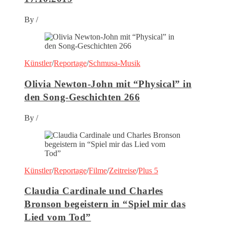
By
/
Künstler
/
Reportage
/
Schmusa-Musik
Olivia Newton-John mit “Physical” in
den Song-Geschichten 266
By
/
Künstler
/
Reportage
/
Filme
/
Zeitreise
/
Plus 5
Claudia Cardinale und Charles
Bronson begeistern in “Spiel mir das
Lied vom Tod”