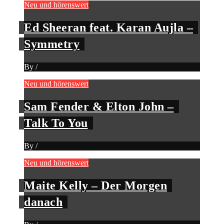
Neu und hörenswert
Ed Sheeran feat. Karan Aujla –
Symmetry
By
/
Neu und hörenswert
Sam Fender & Elton John –
Talk To You
By
/
Neu und hörenswert
Maite Kelly – Der Morgen
danach