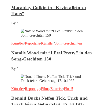
Macaulay Culkin in “Kevin allein zu
Haus”
By
/
Künstler
/
Reportage
/
Künstler
/
Song-Geschichten
Natalie Wood mit “I Feel Pretty” in den
Song-Geschiten 150
By
/
Künstler
/
Reportage
/
Filme
/
Zeitreise
/
Plus 5
Donald Ducks Neffen Tick, Trick und
Track feiern Geburtstag, 17.10.1937