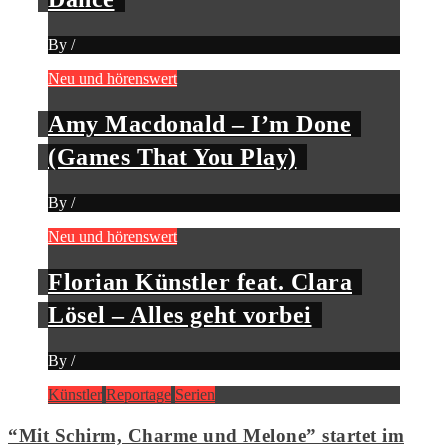
By
/
Neu und hörenswert
Amy Macdonald – I’m Done
(Games That You Play)
By
/
Neu und hörenswert
Florian Künstler feat. Clara
Lösel – Alles geht vorbei
By
/
Künstler
Reportage
Serien
“Mit Schirm, Charme und Melone” startet im