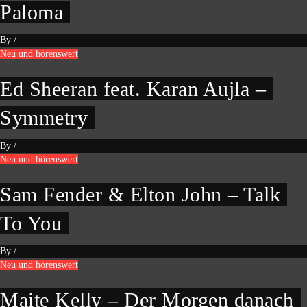
Paloma
By
/
Neu und hörenswert
Ed Sheeran feat. Karan Aujla –
Symmetry
By
/
Neu und hörenswert
Sam Fender & Elton John – Talk
To You
By
/
Neu und hörenswert
Maite Kelly – Der Morgen danach