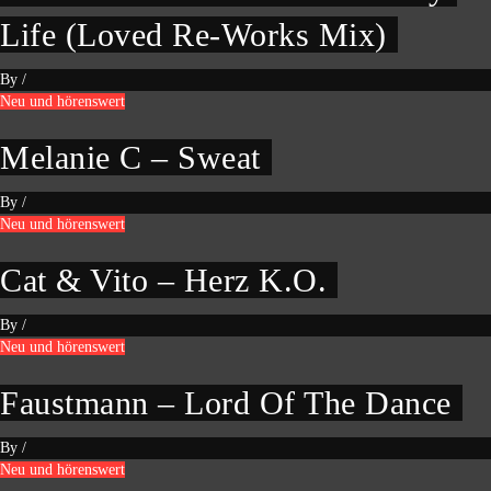
Life (Loved Re-Works Mix)
By
/
Neu und hörenswert
Melanie C – Sweat
By
/
Neu und hörenswert
Cat & Vito – Herz K.O.
By
/
Neu und hörenswert
Faustmann – Lord Of The Dance
By
/
Neu und hörenswert