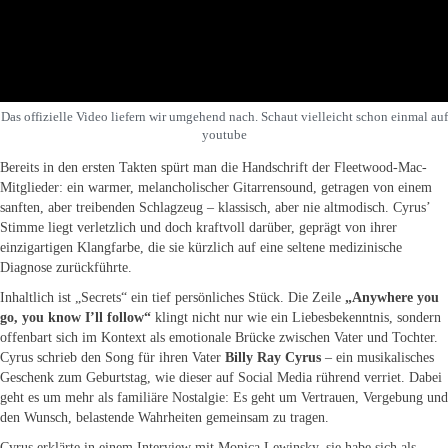
Das offizielle Video liefern wir umgehend nach. Schaut vielleicht schon einmal auf
youtube
Bereits in den ersten Takten spürt man die Handschrift der Fleetwood-Mac-
Mitglieder: ein warmer, melancholischer Gitarrensound, getragen von einem
sanften, aber treibenden Schlagzeug – klassisch, aber nie altmodisch. Cyrus’
Stimme liegt verletzlich und doch kraftvoll darüber, geprägt von ihrer
einzigartigen Klangfarbe, die sie kürzlich auf eine seltene medizinische
Diagnose zurückführte.
Inhaltlich ist „Secrets“ ein tief persönliches Stück. Die Zeile
„Anywhere you
go, you know I’ll follow“
klingt nicht nur wie ein Liebesbekenntnis, sondern
offenbart sich im Kontext als emotionale Brücke zwischen Vater und Tochter.
Cyrus schrieb den Song für ihren Vater
Billy Ray Cyrus
– ein musikalisches
Geschenk zum Geburtstag, wie dieser auf Social Media rührend verriet. Dabei
geht es um mehr als familiäre Nostalgie: Es geht um Vertrauen, Vergebung und
den Wunsch, belastende Wahrheiten gemeinsam zu tragen.
Cyrus erklärte in einem Interview mit Monica Lewinsky, sie habe sich als