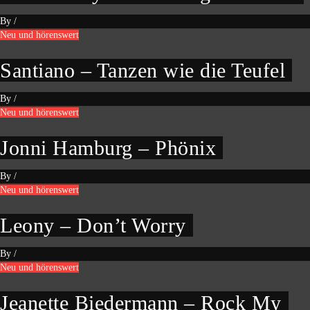
By
/
Neu und hörenswert
Santiano – Tanzen wie die Teufel
By
/
Neu und hörenswert
Jonni Hamburg – Phönix
By
/
Neu und hörenswert
Leony – Don’t Worry
By
/
Neu und hörenswert
Jeanette Biedermann – Rock My