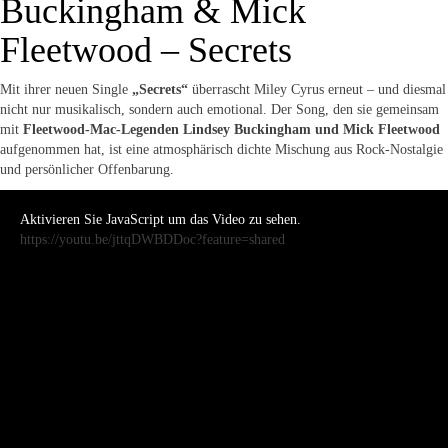
Buckingham & Mick
Fleetwood – Secrets
Mit ihrer neuen Single
„Secrets“
überrascht Miley Cyrus erneut – und diesmal
nicht nur musikalisch, sondern auch emotional. Der Song, den sie gemeinsam
mit
Fleetwood-Mac-Legenden Lindsey Buckingham und Mick Fleetwood
aufgenommen hat, ist eine atmosphärisch dichte Mischung aus Rock-Nostalgie
und persönlicher Offenbarung.
Aktivieren Sie JavaScript um das Video zu sehen.
https://youtu.be/jttqDWBDDoc?feature=shared