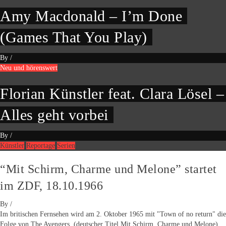
Amy Macdonald – I’m Done
(Games That You Play)
By
/
Neu und hörenswert
Florian Künstler feat. Clara Lösel –
Alles geht vorbei
By
/
Künstler
Reportage
Serien
“Mit Schirm, Charme und Melone” startet
im ZDF, 18.10.1966
By
/
Im britischen Fernsehen wird am 2. Oktober 1965 mit "Town of no return" die
Folge von The Avengers (deutscher Titel Mit Schirm, Charme und Melone)