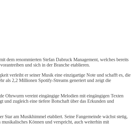
g mit dem renommierten Stefan Dabruck Management, welches bereits
orantreiben und sich in der Branche etablieren.
it verleiht er seiner Musik eine einzigartige Note und schafft es, die
r als 2,2 Millionen Spotify-Streams generiert und zeigt die
ßende Ohrwurm vereint eingängige Melodien mit eingängigen Texten
ngt und zugleich eine tiefere Botschaft über das Erkunden und
der Star am Musikhimmel etabliert. Seine Fangemeinde wächst stetig,
n musikalisches Können und verspricht, auch weiterhin mit