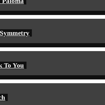
a Paloma
– Symmetry
k To You
ch