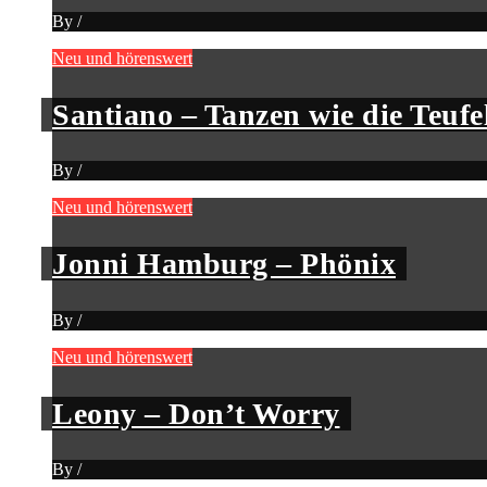
By
/
Neu und hörenswert
Santiano – Tanzen wie die Teufe
By
/
Neu und hörenswert
Jonni Hamburg – Phönix
By
/
Neu und hörenswert
Leony – Don’t Worry
By
/