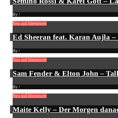
Semino Rossi & Karel Gott – L
By
/
Neu und hörenswert
Ed Sheeran feat. Karan Aujla 
By
/
Neu und hörenswert
Sam Fender & Elton John – Tal
By
/
Neu und hörenswert
Maite Kelly – Der Morgen dana