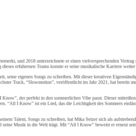
bemerkt, und 2018 unterzeichnete er einen vielversprechenden Vertra
ieses erfahrenen Teams konnte er seine musikalische Karriere weiter v
, seine eigenen Songs zu schreiben. Mit dieser kreativen Eigenständigke
hster Track, “Slowmotion”, veröffentlicht im Jahr 2021, hat bereits meh
ll I Know”, der perfekt in den sommerlichen Vibe passt. Dieser mitrei
ren. “All I Know” ist ein Lied, das die Leichtigkeit des Sommers einfä
einem Talent, Songs zu schreiben, hat Mika Setzer sich als aufstreben
seine Musik in die Welt trägt. Mit “All I Know” beweist er erneut sei