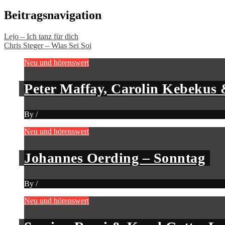
Beitragsnavigation
Lejo – Ich tanz für dich
Chris Steger – Wias Sei Soi
Neu und hörenswert
Peter Maffay, Carolin Kebekus 
By
/
Neu und hörenswert
Johannes Oerding – Sonntag
By
/
Neu und hörenswert