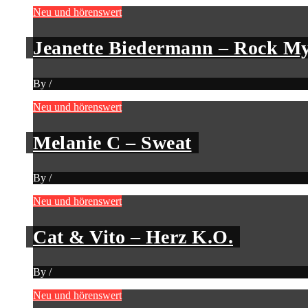
Neu und hörenswert
Jeanette Biedermann – Rock My
By
/
Neu und hörenswert
Melanie C – Sweat
By
/
Neu und hörenswert
Cat & Vito – Herz K.O.
By
/
Neu und hörenswert