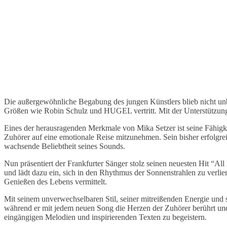
Die außergewöhnliche Begabung des jungen Künstlers blieb nicht un
Größen wie Robin Schulz und HUGEL vertritt. Mit der Unterstützung d
Eines der herausragenden Merkmale von Mika Setzer ist seine Fähigkeit
Zuhörer auf eine emotionale Reise mitzunehmen. Sein bisher erfolgreic
wachsende Beliebtheit seines Sounds.
Nun präsentiert der Frankfurter Sänger stolz seinen neuesten Hit “A
und lädt dazu ein, sich in den Rhythmus der Sonnenstrahlen zu verlie
Genießen des Lebens vermittelt.
Mit seinem unverwechselbaren Stil, seiner mitreißenden Energie und s
während er mit jedem neuen Song die Herzen der Zuhörer berührt und 
eingängigen Melodien und inspirierenden Texten zu begeistern.