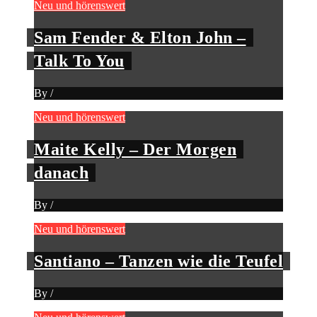
Neu und hörenswert
Sam Fender & Elton John –
Talk To You
By
/
Neu und hörenswert
Maite Kelly – Der Morgen
danach
By
/
Neu und hörenswert
Santiano – Tanzen wie die Teufel
By
/