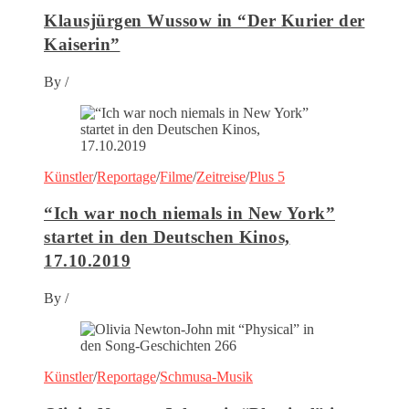
Klausjürgen Wussow in “Der Kurier der
Kaiserin”
By
/
Künstler
/
Reportage
/
Filme
/
Zeitreise
/
Plus 5
“Ich war noch niemals in New York”
startet in den Deutschen Kinos,
17.10.2019
By
/
Künstler
/
Reportage
/
Schmusa-Musik