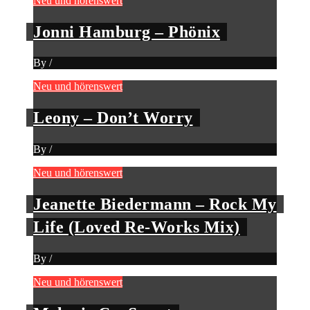
Neu und hörenswert
Jonni Hamburg – Phönix
By
/
Neu und hörenswert
Leony – Don’t Worry
By
/
Neu und hörenswert
Jeanette Biedermann – Rock My
Life (Loved Re-Works Mix)
By
/
Neu und hörenswert