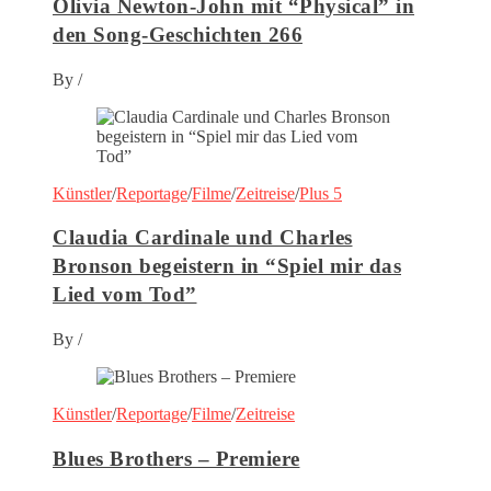
Olivia Newton-John mit “Physical” in
den Song-Geschichten 266
By
/
Künstler
/
Reportage
/
Filme
/
Zeitreise
/
Plus 5
Claudia Cardinale und Charles
Bronson begeistern in “Spiel mir das
Lied vom Tod”
By
/
Künstler
/
Reportage
/
Filme
/
Zeitreise
Blues Brothers – Premiere