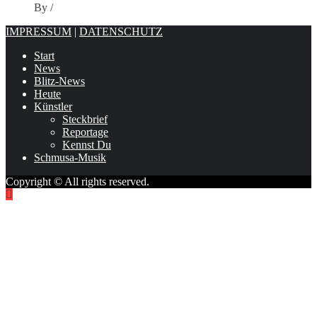
By
/
IMPRESSUM
|
DATENSCHUTZ
Start
News
Blitz-News
Heute
Künstler
Steckbrief
Reportage
Kennst Du
Schmusa-Musik
Copyright © All rights reserved.