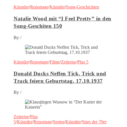
Künstler
/
Reportage
/
Künstler
/
Song-Geschichten
Natalie Wood mit “I Feel Pretty” in den
Song-Geschiten 150
By
/
Künstler
/
Reportage
/
Filme
/
Zeitreise
/
Plus 5
Donald Ducks Neffen Tick, Trick und
Track feiern Geburtstag, 17.10.1937
By
/
Zeitreise
/
Plus
5
/
Künstler
/
Reportage
/
Serien
/
Künstler
/
Stars der 70er