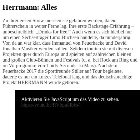
Herrmann: Alles
Zu ihrer ersten Show mussten sie gefahren werden, da ein
Führerschein in weiter Ferne lag. Ihre erste Backstage-Erfahrung –
unbeschreiblich: „Drinks for free!“ Auch wenn es sich hierbei nur
um einen Sechserträger Limo-Büchsen handelte, da minderjährig.
Von da an war klar, dass Immanuel von Feuerhacke und David
Jonathan Musiker werden sollten. Seitdem tourten sie mit diversen
Projekten quer durch Europa und spielten auf zahlreichen kleinen
und großen Club-Bühnen und Festivals (u. a. bei Rock am Ring und
im Vorprogramm von Thirty Seconds To Mars). Nachdem
Feuerhacke 2017 die Sportfreunde Stiller auf Tour begleitete,
dauerte es nur ein kurzes Telefonat lang und das deutschsprachige
Projekt HERRMANN wurde geboren.
Aktivieren Sie JavaScript um das Video zu sehen.
https://youtu.be/RVbpu8Ibbs4