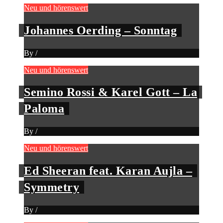
Neu und hörenswert
Johannes Oerding – Sonntag
By
/
Neu und hörenswert
Semino Rossi & Karel Gott – La
Paloma
By
/
Neu und hörenswert
Ed Sheeran feat. Karan Aujla –
Symmetry
By
/