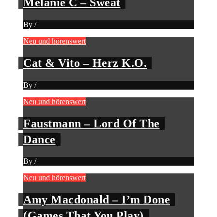
Melanie C – Sweat
By
/
Neu und hörenswert
Cat & Vito – Herz K.O.
By
/
Neu und hörenswert
Faustmann – Lord Of The
Dance
By
/
Neu und hörenswert
Amy Macdonald – I’m Done
(Games That You Play)