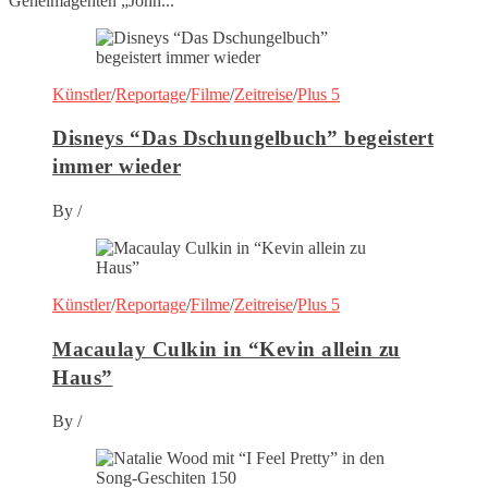
Geheimagenten „John...
Künstler
/
Reportage
/
Filme
/
Zeitreise
/
Plus 5
Disneys “Das Dschungelbuch” begeistert
immer wieder
By
/
Künstler
/
Reportage
/
Filme
/
Zeitreise
/
Plus 5
Macaulay Culkin in “Kevin allein zu
Haus”
By
/