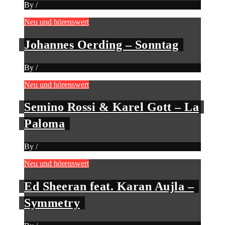
By
/
Neu und hörenswert
Johannes Oerding – Sonntag
By
/
Neu und hörenswert
Semino Rossi & Karel Gott – La
Paloma
By
/
Neu und hörenswert
Ed Sheeran feat. Karan Aujla –
Symmetry