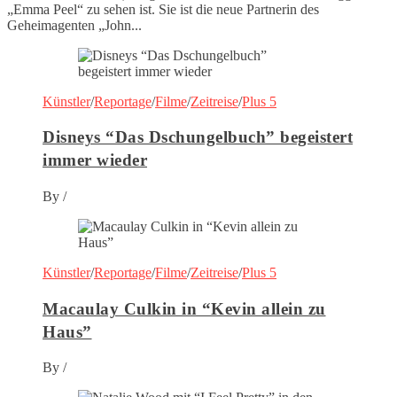
„Emma Peel“ zu sehen ist. Sie ist die neue Partnerin des
Geheimagenten „John...
Künstler
/
Reportage
/
Filme
/
Zeitreise
/
Plus 5
Disneys “Das Dschungelbuch” begeistert
immer wieder
By
/
Künstler
/
Reportage
/
Filme
/
Zeitreise
/
Plus 5
Macaulay Culkin in “Kevin allein zu
Haus”
By
/