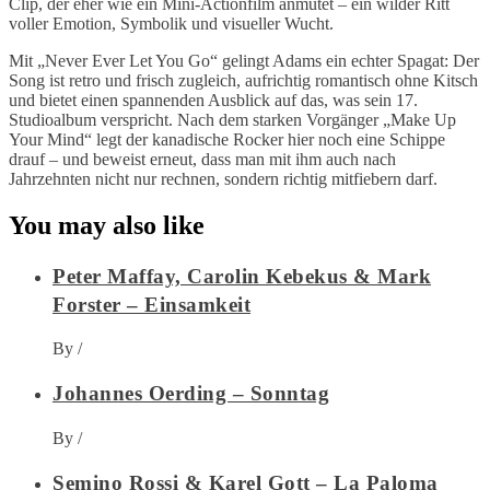
Clip, der eher wie ein Mini-Actionfilm anmutet – ein wilder Ritt
voller Emotion, Symbolik und visueller Wucht.
Mit „Never Ever Let You Go“ gelingt Adams ein echter Spagat: Der
Song ist retro und frisch zugleich, aufrichtig romantisch ohne Kitsch
und bietet einen spannenden Ausblick auf das, was sein 17.
Studioalbum verspricht. Nach dem starken Vorgänger „Make Up
Your Mind“ legt der kanadische Rocker hier noch eine Schippe
drauf – und beweist erneut, dass man mit ihm auch nach
Jahrzehnten nicht nur rechnen, sondern richtig mitfiebern darf.
You may also like
Peter Maffay, Carolin Kebekus & Mark
Forster – Einsamkeit
By
/
Johannes Oerding – Sonntag
By
/
Semino Rossi & Karel Gott – La Paloma