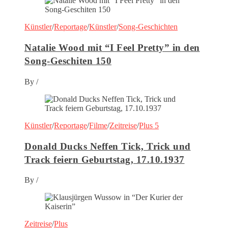
Künstler
/
Reportage
/
Künstler
/
Song-Geschichten
Natalie Wood mit “I Feel Pretty” in den
Song-Geschiten 150
By
/
Künstler
/
Reportage
/
Filme
/
Zeitreise
/
Plus 5
Donald Ducks Neffen Tick, Trick und
Track feiern Geburtstag, 17.10.1937
By
/
Zeitreise
/
Plus