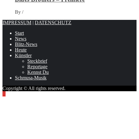
By
/
IMPRESSUM
|
DATENSCHUTZ
Start
News
Blitz-News
Heute
Künstler
Steckbrief
Reportage
Kennst Du
Schmusa-Musik
Copyright © All rights reserved.