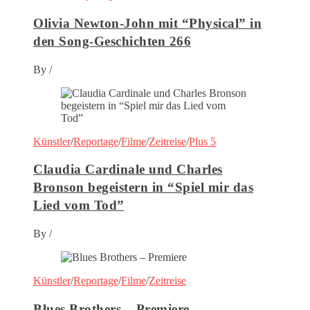
Olivia Newton-John mit “Physical” in
den Song-Geschichten 266
By
/
Künstler
/
Reportage
/
Filme
/
Zeitreise
/
Plus 5
Claudia Cardinale und Charles
Bronson begeistern in “Spiel mir das
Lied vom Tod”
By
/
Künstler
/
Reportage
/
Filme
/
Zeitreise
Blues Brothers – Premiere