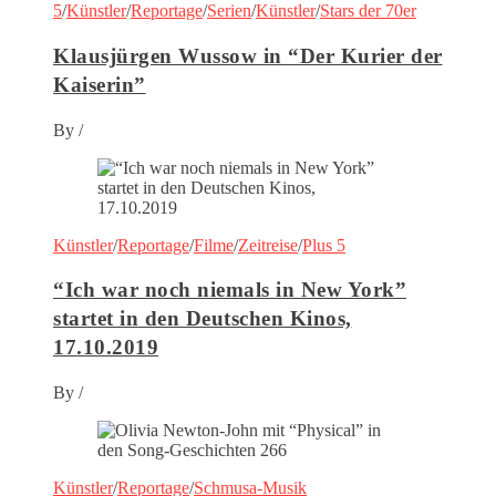
5
/
Künstler
/
Reportage
/
Serien
/
Künstler
/
Stars der 70er
Klausjürgen Wussow in “Der Kurier der
Kaiserin”
By
/
Künstler
/
Reportage
/
Filme
/
Zeitreise
/
Plus 5
“Ich war noch niemals in New York”
startet in den Deutschen Kinos,
17.10.2019
By
/
Künstler
/
Reportage
/
Schmusa-Musik