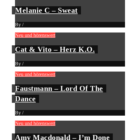
Melanie C – Sweat
By
/
Neu und hörenswert
Cat & Vito – Herz K.O.
By
/
Neu und hörenswert
Faustmann – Lord Of The
Dance
By
/
Neu und hörenswert
Amy Macdonald – I’m Done