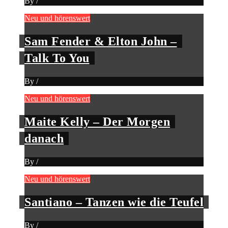
By
/
Neu und hörenswert
Sam Fender & Elton John –
Talk To You
By
/
Neu und hörenswert
Maite Kelly – Der Morgen
danach
By
/
Neu und hörenswert
Santiano – Tanzen wie die Teufel
By
/