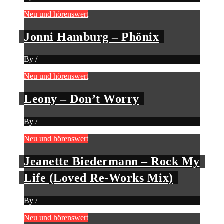
Neu und hörenswert
Jonni Hamburg – Phönix
By
/
Neu und hörenswert
Leony – Don’t Worry
By
/
Neu und hörenswert
Jeanette Biedermann – Rock My
Life (Loved Re-Works Mix)
By
/
Neu und hörenswert