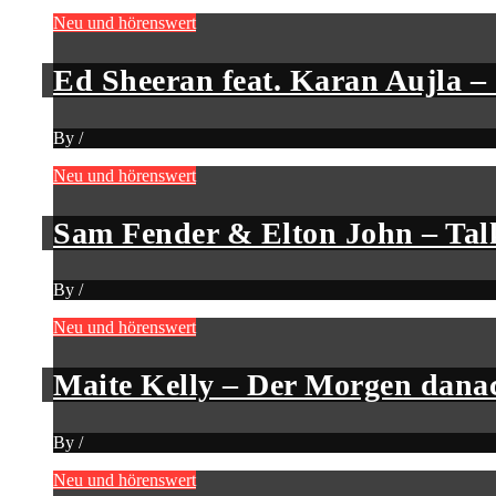
Neu und hörenswert
Ed Sheeran feat. Karan Aujla 
By
/
Neu und hörenswert
Sam Fender & Elton John – Tal
By
/
Neu und hörenswert
Maite Kelly – Der Morgen dana
By
/
Neu und hörenswert