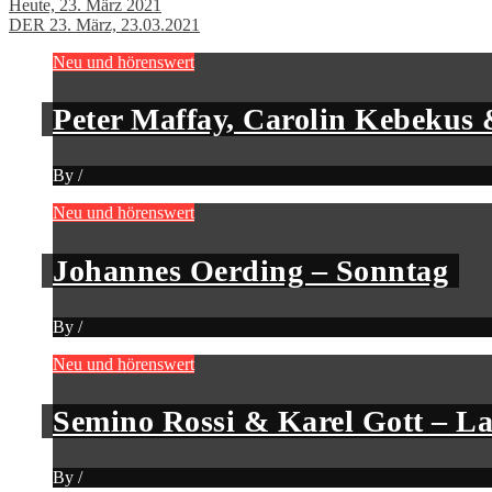
Heute, 23. März 2021
DER 23. März, 23.03.2021
Neu und hörenswert
Peter Maffay, Carolin Kebekus 
By
/
Neu und hörenswert
Johannes Oerding – Sonntag
By
/
Neu und hörenswert
Semino Rossi & Karel Gott – L
By
/