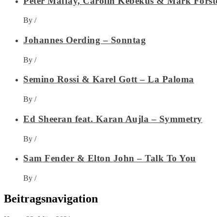
Peter Maffay, Carolin Kebekus & Mark Forst
By
/
Johannes Oerding – Sonntag
By
/
Semino Rossi & Karel Gott – La Paloma
By
/
Ed Sheeran feat. Karan Aujla – Symmetry
By
/
Sam Fender & Elton John – Talk To You
By
/
Beitragsnavigation