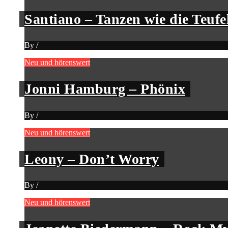
Santiano – Tanzen wie die Teufe
By
/
Neu und hörenswert
Jonni Hamburg – Phönix
By
/
Neu und hörenswert
Leony – Don’t Worry
By
/
Neu und hörenswert