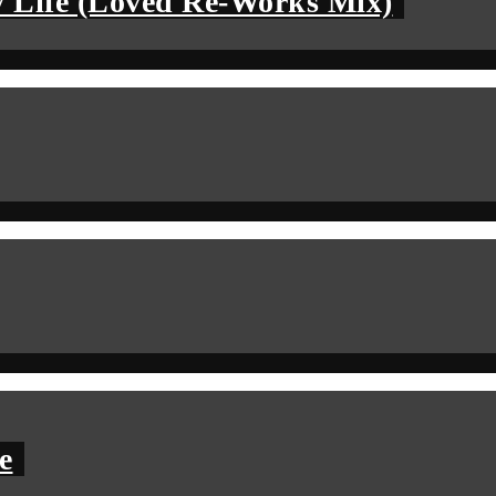
 Life (Loved Re-Works Mix)
e