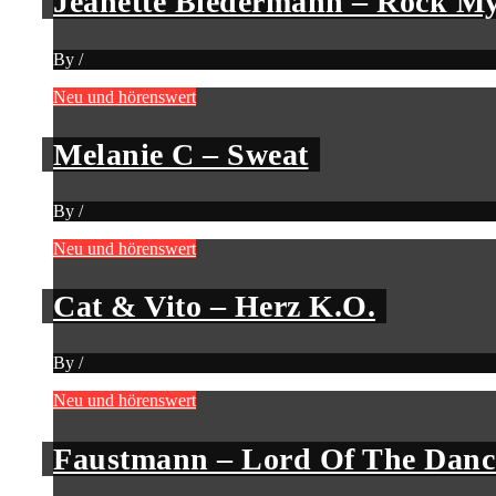
Jeanette Biedermann – Rock My
By
/
Neu und hörenswert
Melanie C – Sweat
By
/
Neu und hörenswert
Cat & Vito – Herz K.O.
By
/
Neu und hörenswert
Faustmann – Lord Of The Danc