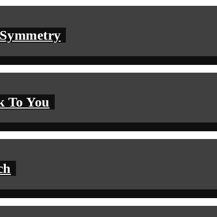
– Symmetry
k To You
ch