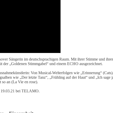
r Sängerin im deutschsprachigen Raum. Mit ihrer Stimme und ihrem un
 mit der „Goldenen Stimmgabel“ und einem ECHO ausgezeichnet.
Ausnahmekünstlerin: Von Musical-Welterfolgen wie „Erinnerung“ (Cats)
lgsalben wie „Der letzte Tanz“, „Frühling auf der Haut“ und „Ich sage j
ht so an (La Vie en rose).
 am 19.03.21 bei TELAMO.