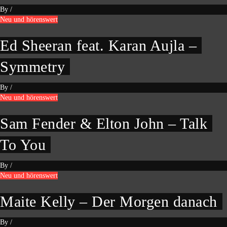
By
/
Neu und hörenswert
Ed Sheeran feat. Karan Aujla –
Symmetry
By
/
Neu und hörenswert
Sam Fender & Elton John – Talk
To You
By
/
Neu und hörenswert
Maite Kelly – Der Morgen danach
By
/