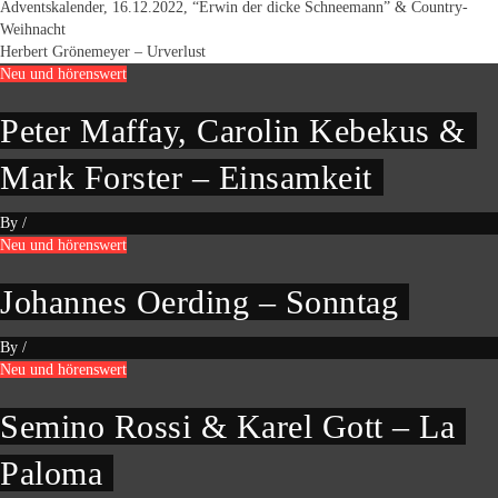
Adventskalender, 16.12.2022, “Erwin der dicke Schneemann” & Country-
Weihnacht
Herbert Grönemeyer – Urverlust
Neu und hörenswert
Peter Maffay, Carolin Kebekus &
Mark Forster – Einsamkeit
By
/
Neu und hörenswert
Johannes Oerding – Sonntag
By
/
Neu und hörenswert
Semino Rossi & Karel Gott – La
Paloma