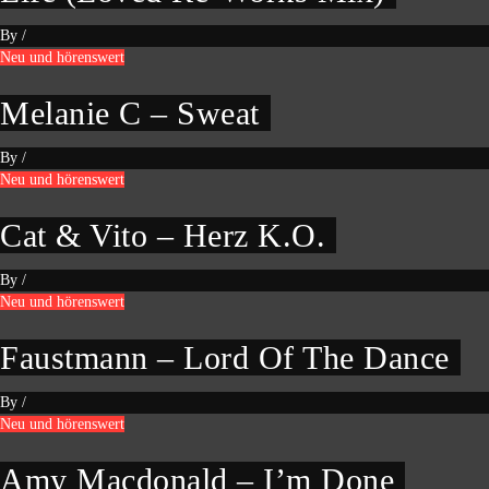
By
/
Neu und hörenswert
Melanie C – Sweat
By
/
Neu und hörenswert
Cat & Vito – Herz K.O.
By
/
Neu und hörenswert
Faustmann – Lord Of The Dance
By
/
Neu und hörenswert
Amy Macdonald – I’m Done