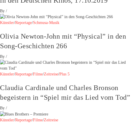
in den Deutschen Kinos, 17.10.2019
By
/
Künstler
/
Reportage
/
Schmusa-Musik
Olivia Newton-John mit “Physical” in den
Song-Geschichten 266
By
/
Künstler
/
Reportage
/
Filme
/
Zeitreise
/
Plus 5
Claudia Cardinale und Charles Bronson
begeistern in “Spiel mir das Lied vom Tod”
By
/
Künstler
/
Reportage
/
Filme
/
Zeitreise