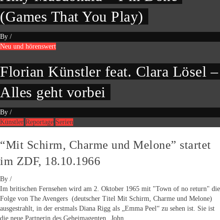
(Games That You Play)
By
/
Neu und hörenswert
Florian Künstler feat. Clara Lösel –
Alles geht vorbei
By
/
Künstler
Reportage
Serien
“Mit Schirm, Charme und Melone” startet
im ZDF, 18.10.1966
By
/
Im britischen Fernsehen wird am 2. Oktober 1965 mit "Town of no return" die
Folge von The Avengers (deutscher Titel Mit Schirm, Charme und Melone)
ausgestrahlt, in der erstmals Diana Rigg als „Emma Peel“ zu sehen ist. Sie ist
die neue Partnerin des Geheimagenten „John...