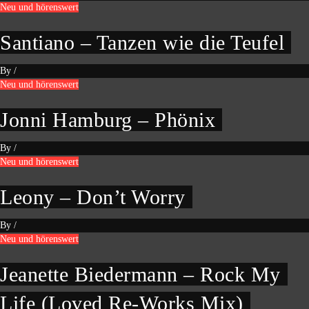
Neu und hörenswert
Santiano – Tanzen wie die Teufel
By
/
Neu und hörenswert
Jonni Hamburg – Phönix
By
/
Neu und hörenswert
Leony – Don’t Worry
By
/
Neu und hörenswert
Jeanette Biedermann – Rock My
Life (Loved Re-Works Mix)