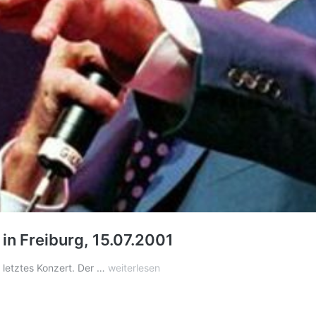
 in Freiburg, 15.07.2001
Gilbert
n letztes Konzert. Der …
weiterlesen
Becaud
gibt
sein