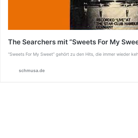
The Searchers mit “Sweets For My Swee
“Sweets For My Sweet” gehört zu den Hits, die immer wieder ke
schmusa.de