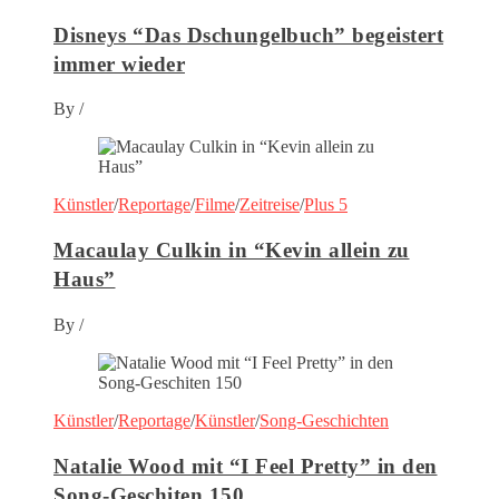
Disneys “Das Dschungelbuch” begeistert
immer wieder
By
/
Künstler
/
Reportage
/
Filme
/
Zeitreise
/
Plus 5
Macaulay Culkin in “Kevin allein zu
Haus”
By
/
Künstler
/
Reportage
/
Künstler
/
Song-Geschichten
Natalie Wood mit “I Feel Pretty” in den
Song-Geschiten 150