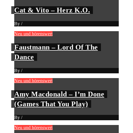
Cat & Vito – Herz K.O.
By
/
Neu und hörenswert
Faustmann – Lord Of The
Dance
By
/
Neu und hörenswert
Amy Macdonald – I’m Done
(Games That You Play)
By
/
Neu und hörenswert