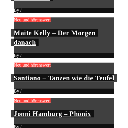
By
/
Neu und hörenswert
Maite Kelly – Der Morgen
danach
By
/
Neu und hörenswert
Santiano – Tanzen wie die Teufel
By
/
Neu und hörenswert
Jonni Hamburg – Phönix
By
/