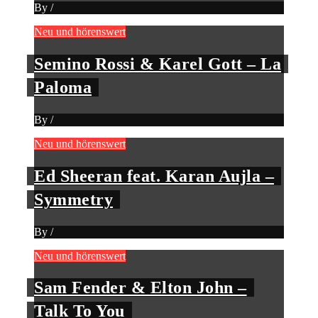
By
/
Neu und hörenswert
Semino Rossi & Karel Gott – La
Paloma
By
/
Neu und hörenswert
Ed Sheeran feat. Karan Aujla –
Symmetry
By
/
Neu und hörenswert
Sam Fender & Elton John –
Talk To You