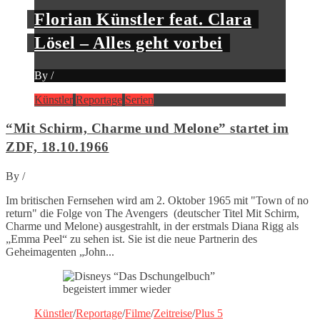
Florian Künstler feat. Clara
Lösel – Alles geht vorbei
By
/
Künstler
Reportage
Serien
“Mit Schirm, Charme und Melone” startet im
ZDF, 18.10.1966
By
/
Im britischen Fernsehen wird am 2. Oktober 1965 mit "Town of no
return" die Folge von The Avengers (deutscher Titel Mit Schirm,
Charme und Melone) ausgestrahlt, in der erstmals Diana Rigg als
„Emma Peel“ zu sehen ist. Sie ist die neue Partnerin des
Geheimagenten „John...
Künstler
/
Reportage
/
Filme
/
Zeitreise
/
Plus 5