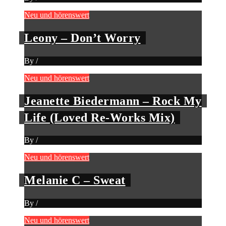
Neu und hörenswert
Leony – Don’t Worry
By
/
Neu und hörenswert
Jeanette Biedermann – Rock My
Life (Loved Re-Works Mix)
By
/
Neu und hörenswert
Melanie C – Sweat
By
/
Neu und hörenswert