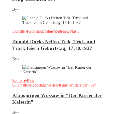
By
/
Künstler
/
Reportage
/
Filme
/
Zeitreise
/
Plus 5
Donald Ducks Neffen Tick, Trick und
Track feiern Geburtstag, 17.10.1937
By
/
Zeitreise
/
Plus
5
/
Künstler
/
Reportage
/
Serien
/
Künstler
/
Stars der 70er
Klausjürgen Wussow in “Der Kurier der
Kaiserin”
By
/