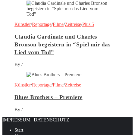
Künstler
/
Reportage
/
Filme
/
Zeitreise
/
Plus 5
Claudia Cardinale und Charles
Bronson begeistern in “Spiel mir das
Lied vom Tod”
By
/
Künstler
/
Reportage
/
Filme
/
Zeitreise
Blues Brothers – Premiere
By
/
IMPRESSUM
|
DATENSCHUTZ
Start