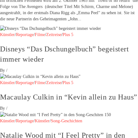
Im britischen Fernsehen wird am 2. Oktober 1965 mit "Town of no return" die
Folge von The Avengers (deutscher Titel Mit Schirm, Charme und Melone)
ausgestrahlt, in der erstmals Diana Rigg als „Emma Peel“ zu sehen ist. Sie ist
die neue Partnerin des Geheimagenten „John...
Künstler
/
Reportage
/
Filme
/
Zeitreise
/
Plus 5
Disneys “Das Dschungelbuch” begeistert
immer wieder
By
/
Künstler
/
Reportage
/
Filme
/
Zeitreise
/
Plus 5
Macaulay Culkin in “Kevin allein zu Haus”
By
/
Künstler
/
Reportage
/
Künstler
/
Song-Geschichten
Natalie Wood mit “I Feel Pretty” in den