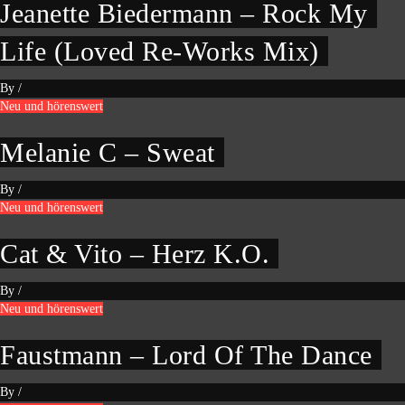
Jeanette Biedermann – Rock My
Life (Loved Re-Works Mix)
By
/
Neu und hörenswert
Melanie C – Sweat
By
/
Neu und hörenswert
Cat & Vito – Herz K.O.
By
/
Neu und hörenswert
Faustmann – Lord Of The Dance
By
/