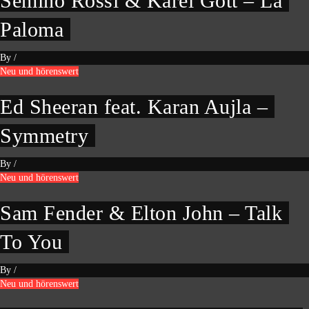
Semino Rossi & Karel Gott – La
Paloma
By
/
Neu und hörenswert
Ed Sheeran feat. Karan Aujla –
Symmetry
By
/
Neu und hörenswert
Sam Fender & Elton John – Talk
To You
By
/
Neu und hörenswert