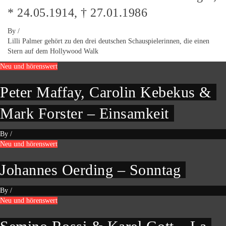
* 24.05.1914, † 27.01.1986
By
/
Lilli Palmer gehört zu den drei deutschen Schauspielerinnen, die einen
Stern auf dem Hollywood Walk
Neu und hörenswert
Peter Maffay, Carolin Kebekus &
Mark Forster – Einsamkeit
By
/
Neu und hörenswert
Johannes Oerding – Sonntag
By
/
Neu und hörenswert