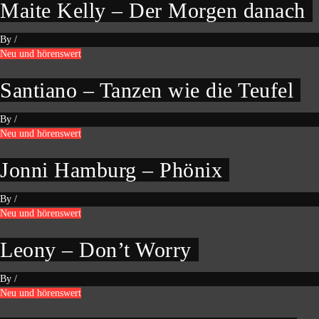
Maite Kelly – Der Morgen danach
By
/
Neu und hörenswert
Santiano – Tanzen wie die Teufel
By
/
Neu und hörenswert
Jonni Hamburg – Phönix
By
/
Neu und hörenswert
Leony – Don’t Worry
By
/
Neu und hörenswert