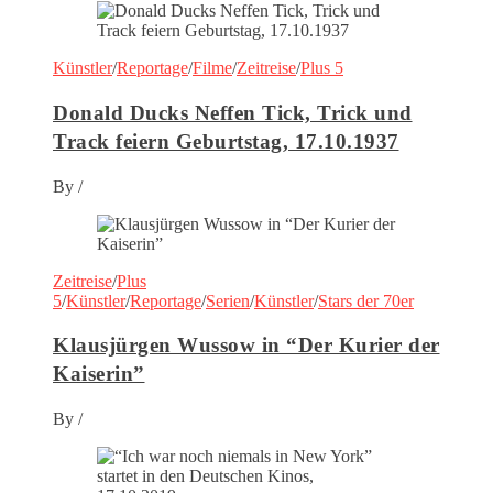
Künstler
/
Reportage
/
Filme
/
Zeitreise
/
Plus 5
Donald Ducks Neffen Tick, Trick und
Track feiern Geburtstag, 17.10.1937
By
/
Zeitreise
/
Plus
5
/
Künstler
/
Reportage
/
Serien
/
Künstler
/
Stars der 70er
Klausjürgen Wussow in “Der Kurier der
Kaiserin”
By
/