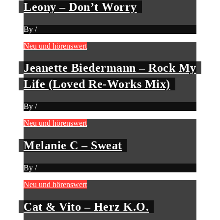
Leony – Don’t Worry
By
/
Neu und hörenswert
Jeanette Biedermann – Rock My
Life (Loved Re-Works Mix)
By
/
Neu und hörenswert
Melanie C – Sweat
By
/
Neu und hörenswert
Cat & Vito – Herz K.O.