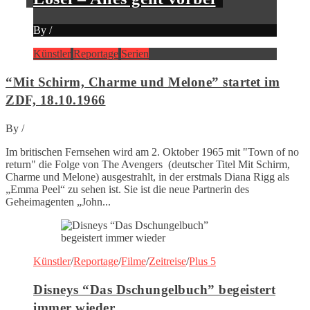
By
/
Künstler
Reportage
Serien
“Mit Schirm, Charme und Melone” startet im
ZDF, 18.10.1966
By
/
Im britischen Fernsehen wird am 2. Oktober 1965 mit "Town of no
return" die Folge von The Avengers (deutscher Titel Mit Schirm,
Charme und Melone) ausgestrahlt, in der erstmals Diana Rigg als
„Emma Peel“ zu sehen ist. Sie ist die neue Partnerin des
Geheimagenten „John...
Künstler
/
Reportage
/
Filme
/
Zeitreise
/
Plus 5
Disneys “Das Dschungelbuch” begeistert
immer wieder