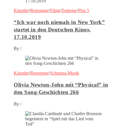
Künstler
/
Reportage
/
Filme
/
Zeitreise
/
Plus 5
“Ich war noch niemals in New York”
startet in den Deutschen Kinos,
17.10.2019
By
/
Künstler
/
Reportage
/
Schmusa-Musik
Olivia Newton-John mit “Physical” in
den Song-Geschichten 266
By
/