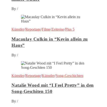
By
/
Künstler
/
Reportage
/
Filme
/
Zeitreise
/
Plus 5
Macaulay Culkin in “Kevin allein zu
Haus”
By
/
Künstler
/
Reportage
/
Künstler
/
Song-Geschichten
Natalie Wood mit “I Feel Pretty” in den
Song-Geschiten 150
By
/