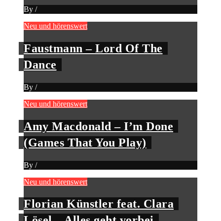
By
/
Neu und hörenswert
Faustmann – Lord Of The
Dance
By
/
Neu und hörenswert
Amy Macdonald – I’m Done
(Games That You Play)
By
/
Neu und hörenswert
Florian Künstler feat. Clara
Lösel – Alles geht vorbei