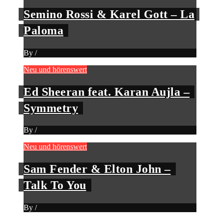
Semino Rossi & Karel Gott – La
Paloma
By
/
Neu und hörenswert
Ed Sheeran feat. Karan Aujla –
Symmetry
By
/
Neu und hörenswert
Sam Fender & Elton John –
Talk To You
By
/