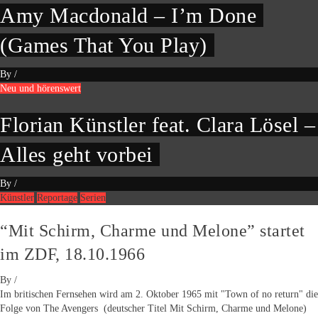
Amy Macdonald – I’m Done
(Games That You Play)
By
/
Neu und hörenswert
Florian Künstler feat. Clara Lösel –
Alles geht vorbei
By
/
Künstler
Reportage
Serien
“Mit Schirm, Charme und Melone” startet
im ZDF, 18.10.1966
By
/
Im britischen Fernsehen wird am 2. Oktober 1965 mit "Town of no return" die
Folge von The Avengers (deutscher Titel Mit Schirm, Charme und Melone)