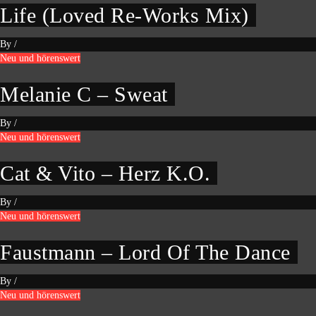
Life (Loved Re-Works Mix)
By
/
Neu und hörenswert
Melanie C – Sweat
By
/
Neu und hörenswert
Cat & Vito – Herz K.O.
By
/
Neu und hörenswert
Faustmann – Lord Of The Dance
By
/
Neu und hörenswert