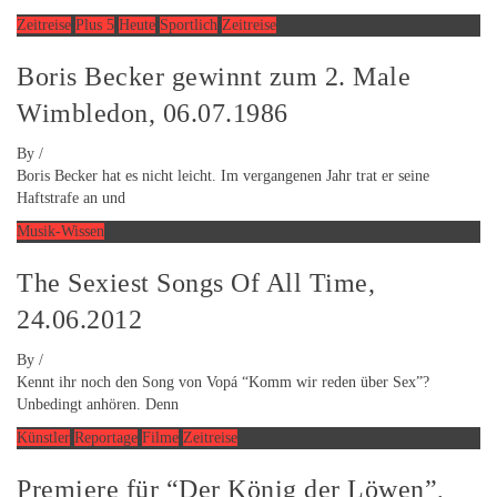
Zeitreise
Plus 5
Heute
Sportlich
Zeitreise
Boris Becker gewinnt zum 2. Male
Wimbledon, 06.07.1986
By
/
Boris Becker hat es nicht leicht. Im vergangenen Jahr trat er seine
Haftstrafe an und
Musik-Wissen
The Sexiest Songs Of All Time,
24.06.2012
By
/
Kennt ihr noch den Song von Vopá “Komm wir reden über Sex”?
Unbedingt anhören. Denn
Künstler
Reportage
Filme
Zeitreise
Premiere für “Der König der Löwen”,