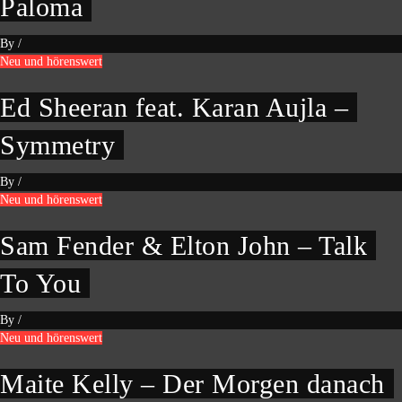
Paloma
By
/
Neu und hörenswert
Ed Sheeran feat. Karan Aujla –
Symmetry
By
/
Neu und hörenswert
Sam Fender & Elton John – Talk
To You
By
/
Neu und hörenswert
Maite Kelly – Der Morgen danach