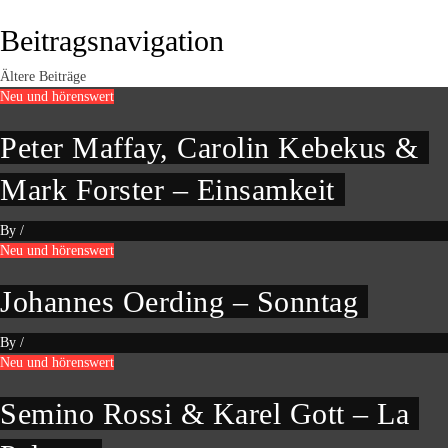
Beitragsnavigation
Ältere Beiträge
Neu und hörenswert
Peter Maffay, Carolin Kebekus &
Mark Forster – Einsamkeit
By
/
Neu und hörenswert
Johannes Oerding – Sonntag
By
/
Neu und hörenswert
Semino Rossi & Karel Gott – La