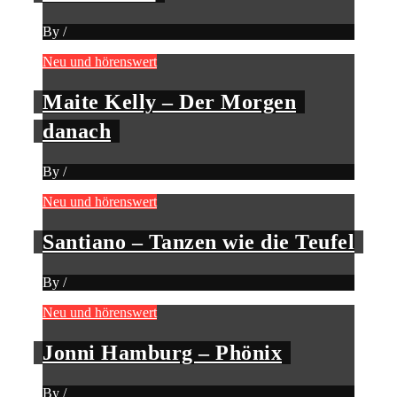
By
/
Neu und hörenswert
Maite Kelly – Der Morgen
danach
By
/
Neu und hörenswert
Santiano – Tanzen wie die Teufel
By
/
Neu und hörenswert
Jonni Hamburg – Phönix
By
/