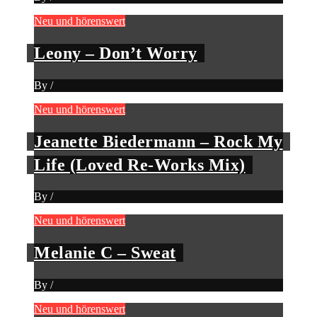
Neu und hörenswert
Leony – Don’t Worry
By
/
Neu und hörenswert
Jeanette Biedermann – Rock My
Life (Loved Re-Works Mix)
By
/
Neu und hörenswert
Melanie C – Sweat
By
/
Neu und hörenswert