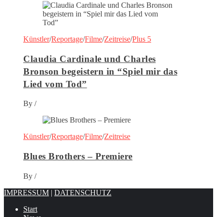
Künstler
/
Reportage
/
Filme
/
Zeitreise
/
Plus 5
Claudia Cardinale und Charles
Bronson begeistern in “Spiel mir das
Lied vom Tod”
By
/
Künstler
/
Reportage
/
Filme
/
Zeitreise
Blues Brothers – Premiere
By
/
IMPRESSUM
|
DATENSCHUTZ
Start