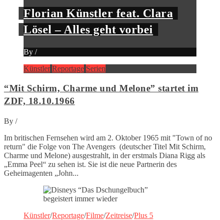
Florian Künstler feat. Clara
Lösel – Alles geht vorbei
By
/
Künstler
Reportage
Serien
“Mit Schirm, Charme und Melone” startet im
ZDF, 18.10.1966
By
/
Im britischen Fernsehen wird am 2. Oktober 1965 mit "Town of no
return" die Folge von The Avengers (deutscher Titel Mit Schirm,
Charme und Melone) ausgestrahlt, in der erstmals Diana Rigg als
„Emma Peel“ zu sehen ist. Sie ist die neue Partnerin des
Geheimagenten „John...
Künstler
/
Reportage
/
Filme
/
Zeitreise
/
Plus 5