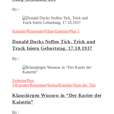
By
/
Künstler
/
Reportage
/
Filme
/
Zeitreise
/
Plus 5
Donald Ducks Neffen Tick, Trick und
Track feiern Geburtstag, 17.10.1937
By
/
Zeitreise
/
Plus
5
/
Künstler
/
Reportage
/
Serien
/
Künstler
/
Stars der 70er
Klausjürgen Wussow in “Der Kurier der
Kaiserin”
By
/