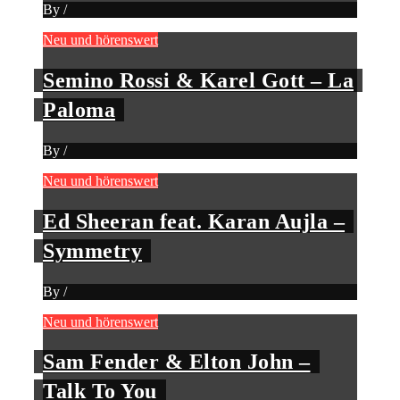
By
/
Neu und hörenswert
Semino Rossi & Karel Gott – La
Paloma
By
/
Neu und hörenswert
Ed Sheeran feat. Karan Aujla –
Symmetry
By
/
Neu und hörenswert
Sam Fender & Elton John –
Talk To You