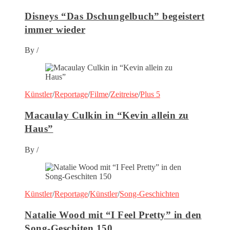
Disneys “Das Dschungelbuch” begeistert
immer wieder
By
/
Künstler
/
Reportage
/
Filme
/
Zeitreise
/
Plus 5
Macaulay Culkin in “Kevin allein zu
Haus”
By
/
Künstler
/
Reportage
/
Künstler
/
Song-Geschichten
Natalie Wood mit “I Feel Pretty” in den
Song-Geschiten 150