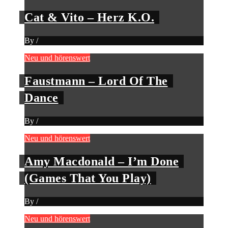
Cat & Vito – Herz K.O.
By
/
Neu und hörenswert
Faustmann – Lord Of The
Dance
By
/
Neu und hörenswert
Amy Macdonald – I’m Done
(Games That You Play)
By
/
Neu und hörenswert