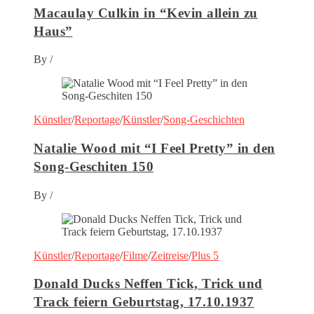
Macaulay Culkin in “Kevin allein zu
Haus”
By
/
Künstler
/
Reportage
/
Künstler
/
Song-Geschichten
Natalie Wood mit “I Feel Pretty” in den
Song-Geschiten 150
By
/
Künstler
/
Reportage
/
Filme
/
Zeitreise
/
Plus 5
Donald Ducks Neffen Tick, Trick und
Track feiern Geburtstag, 17.10.1937