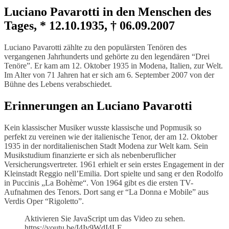
Luciano Pavarotti in den Menschen des
Tages, * 12.10.1935, † 06.09.2007
Luciano Pavarotti zählte zu den populärsten Tenören des
vergangenen Jahrhunderts und gehörte zu den legendären “Drei
Tenöre”. Er kam am 12. Oktober 1935 in Modena, Italien, zur Welt.
Im Alter von 71 Jahren hat er sich am 6. September 2007 von der
Bühne des Lebens verabschiedet.
Erinnerungen an Luciano Pavarotti
Kein klassischer Musiker wusste klassische und Popmusik so
perfekt zu vereinen wie der italienische Tenor, der am 12. Oktober
1935 in der norditalienischen Stadt Modena zur Welt kam. Sein
Musikstudium finanzierte er sich als nebenberuflicher
Versicherungsvertreter. 1961 erhielt er sein erstes Engagement in der
Kleinstadt Reggio nell’Emilia. Dort spielte und sang er den Rodolfo
in Puccinis „La Bohème“. Von 1964 gibt es die ersten TV-
Aufnahmen des Tenors. Dort sang er “La Donna e Mobile” aus
Verdis Oper “Rigoletto”.
Aktivieren Sie JavaScript um das Video zu sehen.
https://youtu.be/I4Iv9WdI4LE