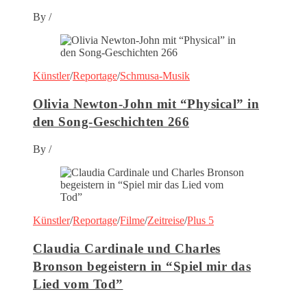
By
/
Künstler
/
Reportage
/
Schmusa-Musik
Olivia Newton-John mit “Physical” in
den Song-Geschichten 266
By
/
Künstler
/
Reportage
/
Filme
/
Zeitreise
/
Plus 5
Claudia Cardinale und Charles
Bronson begeistern in “Spiel mir das
Lied vom Tod”