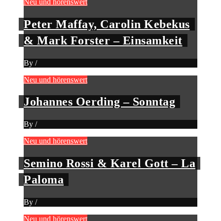
Neu und hörenswert
Peter Maffay, Carolin Kebekus
& Mark Forster – Einsamkeit
By
/
Neu und hörenswert
Johannes Oerding – Sonntag
By
/
Neu und hörenswert
Semino Rossi & Karel Gott – La
Paloma
By
/
Neu und hörenswert