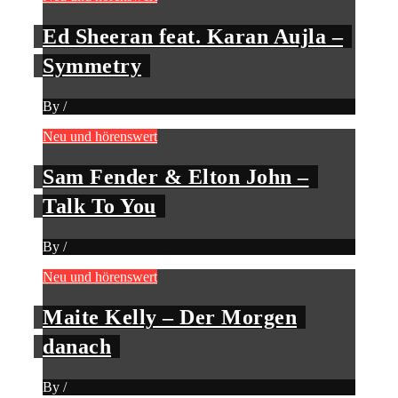
Ed Sheeran feat. Karan Aujla –
Symmetry
By
/
Neu und hörenswert
Sam Fender & Elton John –
Talk To You
By
/
Neu und hörenswert
Maite Kelly – Der Morgen
danach
By
/