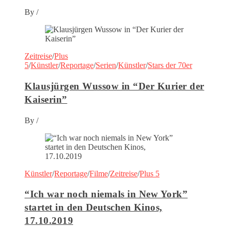
By
/
Zeitreise
/
Plus
5
/
Künstler
/
Reportage
/
Serien
/
Künstler
/
Stars der 70er
Klausjürgen Wussow in “Der Kurier der
Kaiserin”
By
/
Künstler
/
Reportage
/
Filme
/
Zeitreise
/
Plus 5
“Ich war noch niemals in New York”
startet in den Deutschen Kinos,
17.10.2019