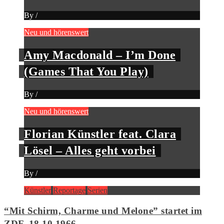
By
/
Neu und hörenswert
Amy Macdonald – I’m Done
(Games That You Play)
By
/
Neu und hörenswert
Florian Künstler feat. Clara
Lösel – Alles geht vorbei
By
/
Künstler
Reportage
Serien
“Mit Schirm, Charme und Melone” startet im
ZDF, 18.10.1966