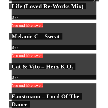
Life (Loved Re-Works Mix)
By
/
Neu und hörenswert
Melanie C – Sweat
By
/
Neu und hörenswert
Cat & Vito – Herz K.O.
By
/
Neu und hörenswert
Faustmann – Lord Of The
Dance