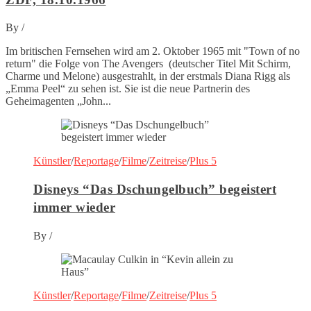
By
/
Im britischen Fernsehen wird am 2. Oktober 1965 mit "Town of no
return" die Folge von The Avengers (deutscher Titel Mit Schirm,
Charme und Melone) ausgestrahlt, in der erstmals Diana Rigg als
„Emma Peel“ zu sehen ist. Sie ist die neue Partnerin des
Geheimagenten „John...
Künstler
/
Reportage
/
Filme
/
Zeitreise
/
Plus 5
Disneys “Das Dschungelbuch” begeistert
immer wieder
By
/
Künstler
/
Reportage
/
Filme
/
Zeitreise
/
Plus 5