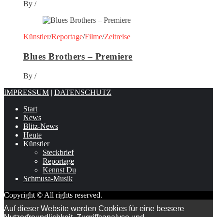
By
/
Künstler
/
Reportage
/
Filme
/
Zeitreise
Blues Brothers – Premiere
By
/
IMPRESSUM
|
DATENSCHUTZ
Start
News
Blitz-News
Heute
Künstler
Steckbrief
Reportage
Kennst Du
Schmusa-Musik
Copyright © All rights reserved.
Auf dieser Website werden Cookies für eine bessere