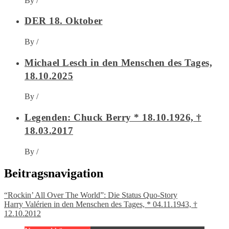
By
/
DER 18. Oktober
By
/
Michael Lesch in den Menschen des Tages,
18.10.2025
By
/
Legenden: Chuck Berry * 18.10.1926, †
18.03.2017
By
/
Beitragsnavigation
“Rockin’ All Over The World”: Die Status Quo-Story
Harry Valérien in den Menschen des Tages, * 04.11.1943, †
12.10.2012