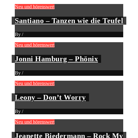
Neu und hörenswert
Santiano – Tanzen wie die Teufel
By
/
Neu und hörenswert
Jonni Hamburg – Phönix
By
/
Neu und hörenswert
Leony – Don’t Worry
By
/
Neu und hörenswert
Jeanette Biedermann – Rock My