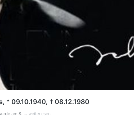
 * 09.10.1940, † 08.12.1980
John
 wurde am 8. …
weiterlesen
Lennon
in
den