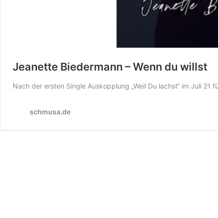
Jeanette Biedermann – Wenn du willst
Nach der ersten Single Auskopplung „Weil Du lachst“ im Juli 21
schmusa.de